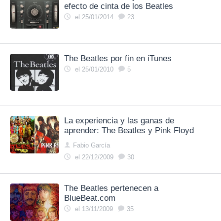
efecto de cinta de los Beatles
el 25/01/2014
23
The Beatles por fin en iTunes
el 25/01/2010
5
La experiencia y las ganas de
aprender: The Beatles y Pink Floyd
Fabio García
el 22/12/2009
30
The Beatles pertenecen a
BlueBeat.com
el 13/11/2009
35