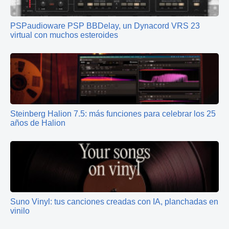
PSPaudioware PSP BBDelay, un Dynacord VRS 23
virtual con muchos esteroides
Steinberg Halion 7.5: más funciones para celebrar los 25
años de Halion
Suno Vinyl: tus canciones creadas con IA, planchadas en
vinilo