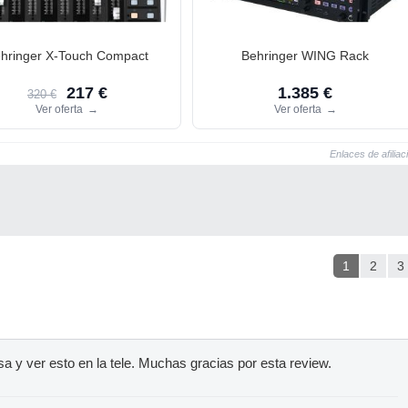
hringer X-Touch Compact
Behringer WING Rack
217 €
1.385 €
320 €
Ver oferta
→
Ver oferta
→
Enlaces de afiliac
1
2
3
sa y ver esto en la tele. Muchas gracias por esta review.