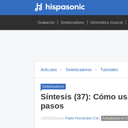
Grabación
Sintetizadores
Informática musical
Artículos
Sintetizadores
Tutoriales
Sintetizadores
Síntesis (37): Cómo us
pasos
12/01/2016 por
Pablo Fernández-Cid
|
Actualizado el 