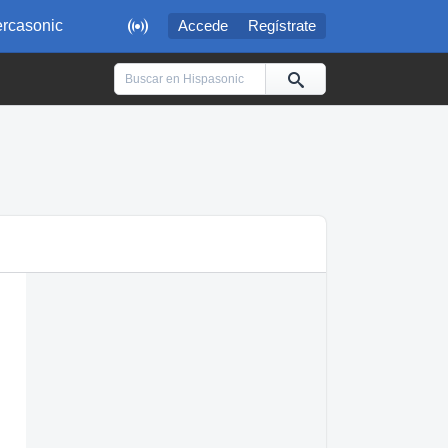

rcasonic
Accede
Regístrate