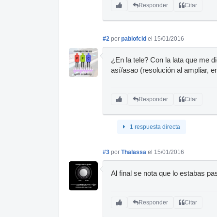
Responder
Citar
#2
por
pablofcid
el 15/01/2016
¿En la tele? Con la lata que me 
así/asao (resolución al ampliar, e
Responder
Citar
1 respuesta directa
#3
por
Thalassa
el 15/01/2016
Al final se nota que lo estabas p
Responder
Citar