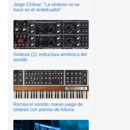
Jorge Chikiar: "La síntesis no se
hace en el sintetizador"
r
Síntesis (1): estructura armónica del
sonido
Recrea el sonido: nuevo juego de
síntesis con premio de Arturia