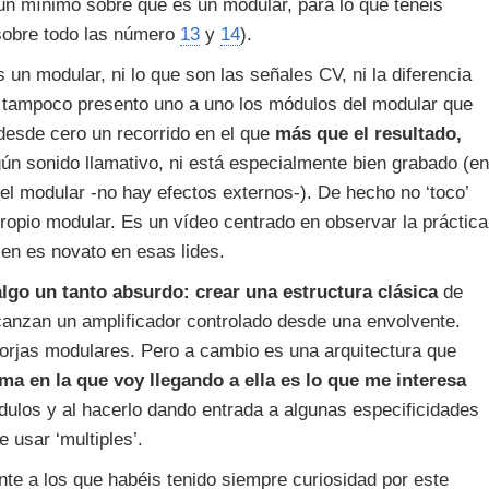
 un mínimo sobre qué es un modular, para lo que tenéis
(sobre todo las número
13
y
14
).
s un modular, ni lo que son las señales CV, ni la diferencia
, tampoco presento uno a uno los módulos del modular que
desde cero un recorrido en el que
más que el resultado,
ún sonido llamativo, ni está especialmente bien grabado (en
el modular -no hay efectos externos-). De hecho no ‘toco’
ropio modular. Es un vídeo centrado en observar la práctica
ien es novato en esas lides.
algo un tanto absurdo: crear una estructura clásica
de
lcanzan un amplificador controlado desde una envolvente.
forjas modulares. Pero a cambio es una arquitectura que
ma en la que voy llegando a ella es lo que me interesa
dulos y al hacerlo dando entrada a algunas especificidades
 usar ‘multiples’.
te a los que habéis tenido siempre curiosidad por este