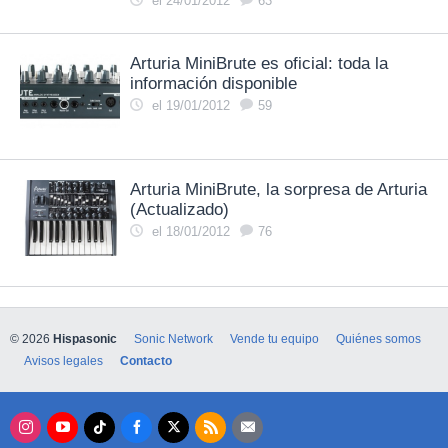
el 24/01/2012
63
Arturia MiniBrute es oficial: toda la
información disponible
el 19/01/2012
59
Arturia MiniBrute, la sorpresa de Arturia
(Actualizado)
el 18/01/2012
76
© 2026
Hispasonic
Sonic Network
Vende tu equipo
Quiénes somos
Avisos legales
Contacto