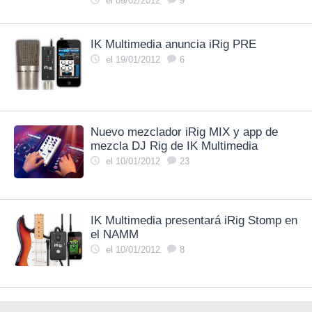
el 09/02/2012
9
IK Multimedia anuncia iRig PRE
el 19/01/2012
6
Nuevo mezclador iRig MIX y app de
mezcla DJ Rig de IK Multimedia
el 10/01/2012
23
IK Multimedia presentará iRig Stomp en
el NAMM
el 10/01/2012
8