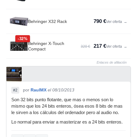
790 €
Behringer X32 Rack
Ver oferta
→
-32%
Behringer X-Touch
217 €
320 €
Ver oferta
→
Compact
Enlaces de afiliación
por
RaulMX
el 08/10/2013
#2
Son 32 bits punto flotante, que mas o menos son lo
mismo que los 24 bits enteros, ósea esos 8 bits de mas
le sirven a los cálculos del ordenador pero al audio no.
Lo normal para enviar a masterizar es a 24 bits enteros.