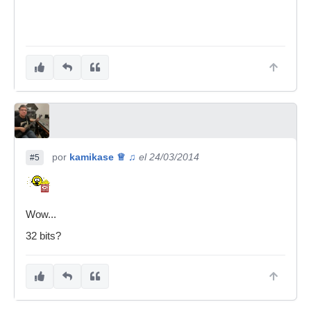
por
kamikase ♕ ♫
el 24/03/2014
#5
Wow...
32 bits?