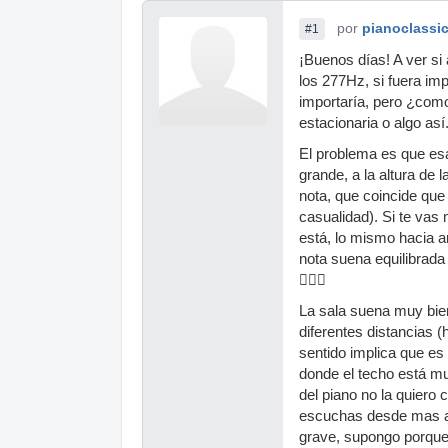
por
pianoclassi
#1
¡Buenos días! A ver si
los 277Hz, si fuera im
importaría, pero ¿com
estacionaria o algo así
El problema es que es
grande, a la altura de 
nota, que coincide que 
casualidad). Si te vas
está, lo mismo hacia a
nota suena equilibrada
🤷🏽‍♀️
La sala suena muy bie
diferentes distancias (
sentido implica que e
donde el techo está muc
del piano no la quiero 
escuchas desde mas al
grave, supongo porque 