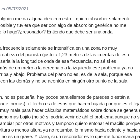
c
el 05/07/2021
 alguien me da alguna idea con esto... quiero absorber solamente
posible y tuviera que ser con algo de absorción genérica no me
o lo hago?¿resonador? Entiendo que debe ser una onda
.
a frecuencia solamente se intensifica en una zona no muy
la cabeza del pianista (justo a 1,23 metros de las cuerdas de esa
seria la la longitud de onda de esa frecuencia, no sé si es
 más de un metro a la derecha o a la izquierda ese problema ya no
rriba y abajo. Problema del piano no es, es de la sala, porque esa
 con las demás y no se acentúa en ningún otro punto de la sala
n, no es pequeña, hay pocos paralelismos de paredes o están a
hace formas), el techo es de esos que hacen bajada por que es el teja
s muy mala para hacer cálculos matemáticos sobre donde se genera es
ho más bajito (no sé si podría venir de ahí el problema aunque no sea
cambiar por otros motivos y tampoco quiero entonar el macillo porque 
tura o menos altura ya no retumba, lo mismo hacia delante y hacia 
no es un grave. Y claro, si un resonador es lo que me funcionaria pa