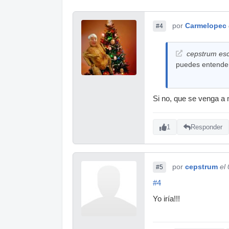
por
Carmelopec
#4
cepstrum esc
puedes entender
Si no, que se venga a m
1
Responder
por
cepstrum
el
#5
#4
Yo iría!!!