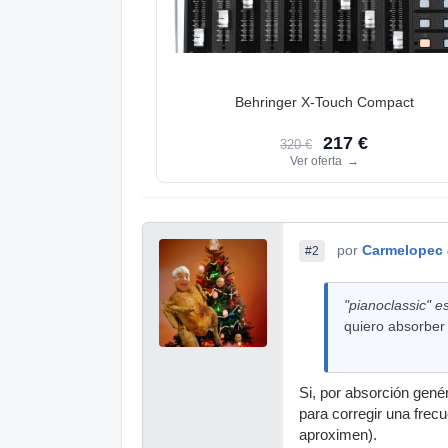
Behringer X-Touch Compact
217 €
320 €
Ver oferta
→
por
Carmelopec
#2
"pianoclassic" es
quiero absorber 
Si, por absorción gené
para corregir una fre
aproximen).