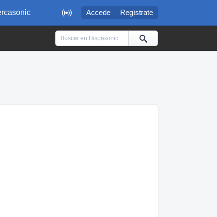

rcasonic
Accede
Regístrate