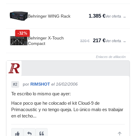
1.385 €
Behringer WING Rack
Ver oferta
→
-32%
Behringer X-Touch
217 €
320 €
Ver oferta
→
Compact
Enlaces de afiliación
por
RIMSHOT
el 16/02/2006
#2
Te escribo lo mismo que ayer:
Hace poco que he colocado el kit Cloud-9 de
Primacoustic y no tengo queja. Lo único malo es trabajar
en el techo...