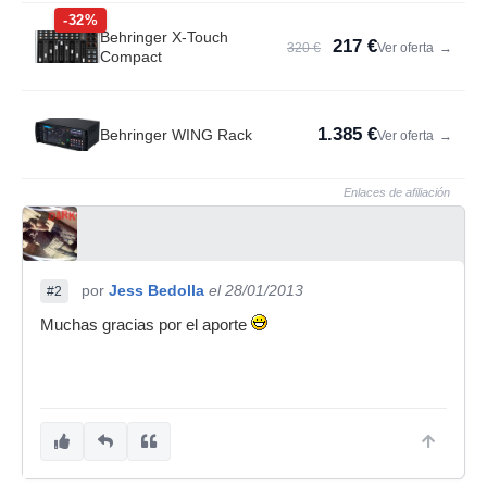
-32%
Behringer X-Touch
217 €
320 €
Ver oferta
→
Compact
1.385 €
Behringer WING Rack
Ver oferta
→
Enlaces de afiliación
por
Jess Bedolla
el 28/01/2013
#2
Muchas gracias por el aporte