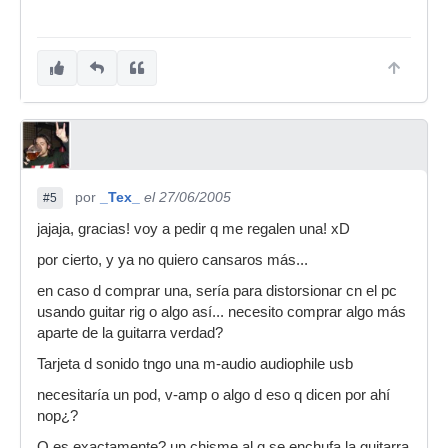
por
_Tex_
el 27/06/2005
#5
jajaja, gracias! voy a pedir q me regalen una! xD
por cierto, y ya no quiero cansaros más...
en caso d comprar una, sería para distorsionar cn el pc
usando guitar rig o algo así... necesito comprar algo más
aparte de la guitarra verdad?
Tarjeta d sonido tngo una m-audio audiophile usb
necesitaría un pod, v-amp o algo d eso q dicen por ahí
nop¿?
Q es exactamente? un chisme al q se enchufa la guitarra