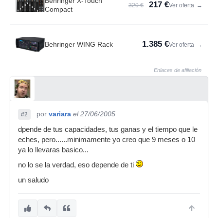
Behringer X-Touch
217 €
320 €
Ver oferta
→
Compact
1.385 €
Behringer WING Rack
Ver oferta
→
Enlaces de afiliación
por
variara
el 27/06/2005
#2
dpende de tus capacidades, tus ganas y el tiempo que le
eches, pero......minimamente yo creo que 9 meses o 10
ya lo llevaras basico...
no lo se la verdad, eso depende de ti
un saludo