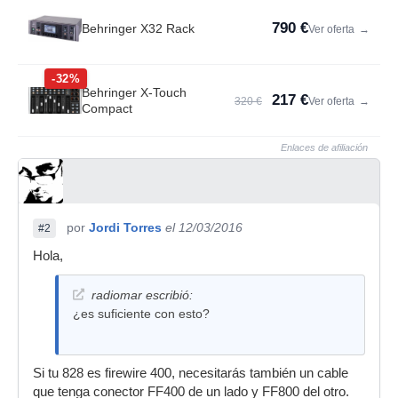
790 €
Behringer X32 Rack
Ver oferta
→
-32%
Behringer X-Touch
217 €
320 €
Ver oferta
→
Compact
Enlaces de afiliación
por
Jordi Torres
el 12/03/2016
#2
Hola,
radiomar escribió:
¿es suficiente con esto?
Si tu 828 es firewire 400, necesitarás también un cable
que tenga conector FF400 de un lado y FF800 del otro.