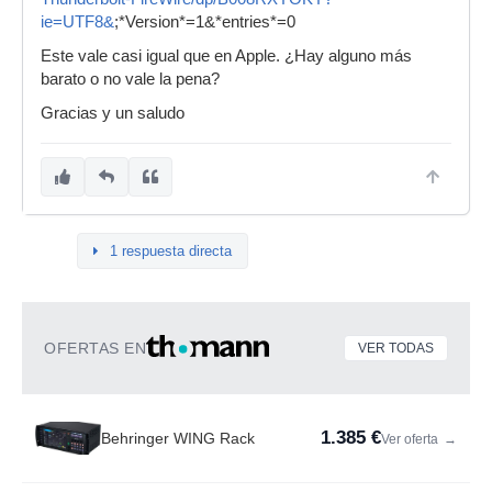
ie=UTF8&
;*Version*=1&*entries*=0
Este vale casi igual que en Apple. ¿Hay alguno más
barato o no vale la pena?
Gracias y un saludo
1 respuesta directa
OFERTAS EN
VER TODAS
1.385 €
Behringer WING Rack
Ver oferta
→