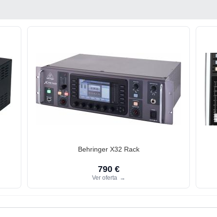
Behringer X32 Rack
790 €
Ver oferta
→