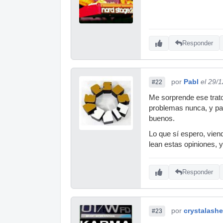
Responder
por
Pabl
el 29/
#22
Me sorprende ese trato
problemas nunca, y part
buenos.
Lo que sí espero, vien
lean estas opiniones, y
Responder
por
crystalash
#23