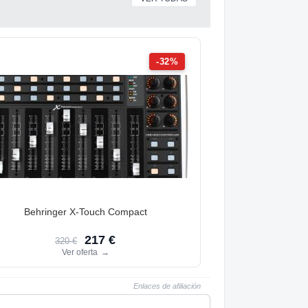
-32%
Behringer X-Touch Compact
217 €
320 €
Ver oferta
→
Enlaces de afiliación