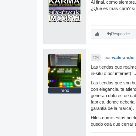
Al final, como siempre,
¿Que es más cara? sí, 
Responder
por
walerandei
#24
Las tiendas que realm
in-situ o por internet) ...
Las tiendas que son b
con elegancia, te atien
mod
generan dolores de ca
fabrica, donde deberia 
garantia de la marca).
Hilos como estos no de
quedo otra que cerrar 