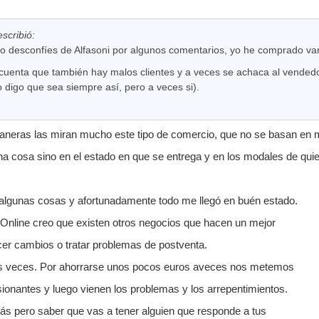
escribió:
 no desconfíes de Alfasoni por algunos comentarios, yo he comprado va
cuenta que también hay malos clientes y a veces se achaca al vendedo
 digo que sea siempre así, pero a veces si).
maneras las miran mucho este tipo de comercio, que no se basan en
na cosa sino en el estado en que se entrega y en los modales de qui
lgunas cosas y afortunadamente todo me llegó en buén estado.
nline creo que existen otros negocios que hacen un mejor
acer cambios o tratar problemas de postventa.
s veces. Por ahorrarse unos pocos euros aveces nos metemos
ionantes y luego vienen los problemas y los arrepentimientos.
ás pero saber que vas a tener alguien que responde a tus