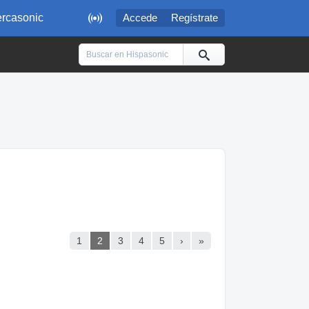

rcasonic
Accede
Regístrate
1
2
3
4
5
›
»