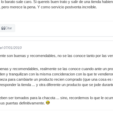
 lo barato sale caro. Si quereis buen trato y salir de una tienda habi
pero merece la pena. Y como servicio postventa increible.
Citar
el 07/01/2010
ente son buenas y recomendables, no se las conoce tanto por las v
uenas y recomendables, realmente se las conoce cuando ante un prob
den y tranquilizan con la misma concideracion con la que te vendieron
beza para cambiarte un producto recien comprado (que una cosa es 
responder la tienda ... y otra diferente un producto que se jode duran
ben ser tomados para la chacota ... sino, recordemos lo que le ocurr
sus puertas definitivamente.