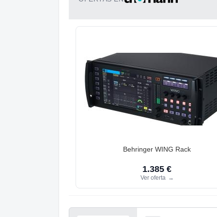
Behringer WING Rack
1.385 €
Ver oferta
→