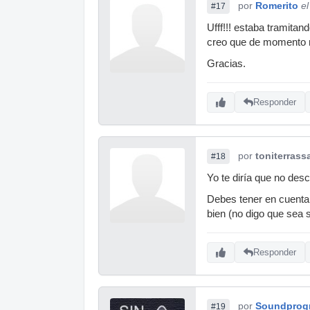
por
Romerito
e
#17
Ufff!!! estaba tramita
creo que de momento no
Gracias.
Responder
por
toniterrass
#18
Yo te diría que no des
Debes tener en cuenta
bien (no digo que sea 
Responder
por
Soundprog
#19