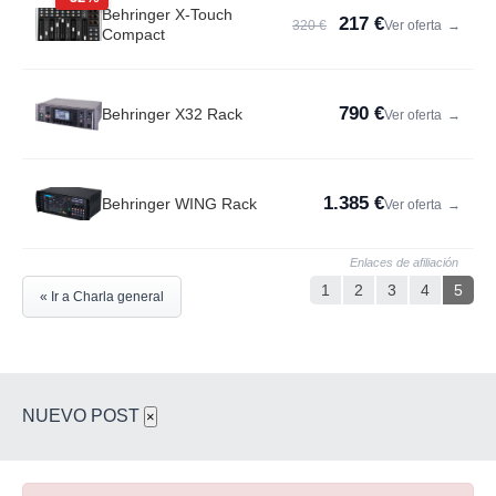
Behringer X-Touch
217 €
320 €
Ver oferta
→
Compact
790 €
Behringer X32 Rack
Ver oferta
→
1.385 €
Behringer WING Rack
Ver oferta
→
Enlaces de afiliación
1
2
3
4
5
« Ir a Charla general
NUEVO POST
×