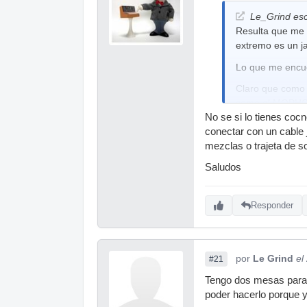
Le_Grind esc
Resulta que me h
extremo es un ja
Lo que me encue
Claro que como 
como el MOPHO p
No se si lo tienes coc
Mi pregunta es..
conectar con un cable 
mezclas o trajeta de s
Saludos
Responder
por
Le Grind
el
#21
Tengo dos mesas para c
poder hacerlo porque y