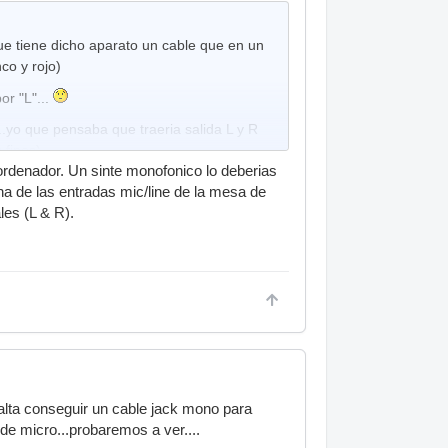
que tiene dicho aparato un cable que en un
co y rojo)
or "L"...
.yo que pensaba que traeria salida L y R
 finos)
ordenador. Un sinte monofonico lo deberias
ector jack especial lo conseguiría?
a de las entradas mic/line de la mesa de
les (L & R).
alta conseguir un cable jack mono para
e micro...probaremos a ver....