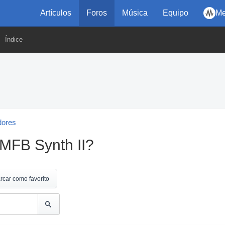
Artículos
Foros
Música
Equipo
Me
Índice
dores
 MFB Synth II?
rcar como favorito