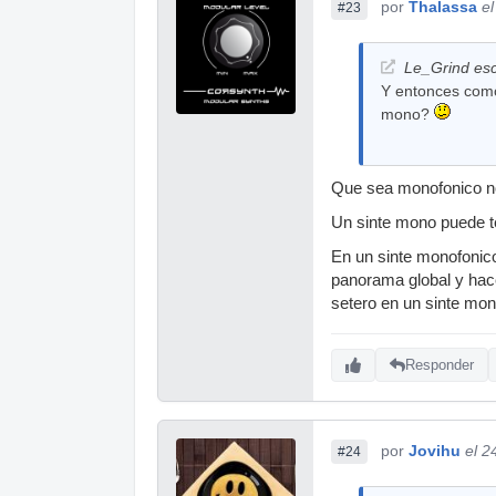
por
Thalassa
e
#23
Le_Grind esc
Y entonces como
mono?
Que sea monofonico no 
Un sinte mono puede te
En un sinte monofonic
panorama global y hace
setero en un sinte mon
Responder
por
Jovihu
el 2
#24