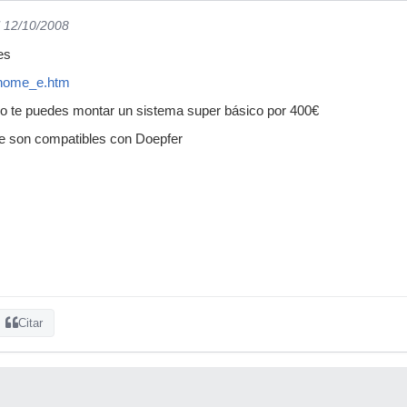
l 12/10/2008
es
/home_e.htm
ro te puedes montar un sistema super básico por 400€
e son compatibles con Doepfer
Citar