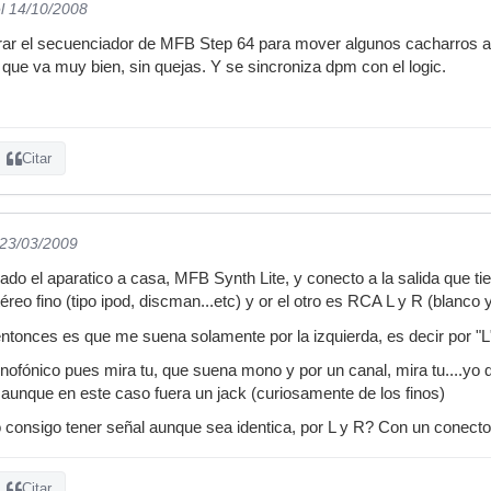
l 14/10/2008
r el secuenciador de MFB Step 64 para mover algunos cacharros ana
que va muy bien, sin quejas. Y se sincroniza dpm con el logic.
Citar
 23/03/2009
ado el aparatico a casa, MFB Synth Lite, y conecto a la salida que ti
reo fino (tipo ipod, discman...etc) y or el otro es RCA L y R (blanco y
tonces es que me suena solamente por la izquierda, es decir por "L"
fónico pues mira tu, que suena mono y por un canal, mira tu....yo q
unque en este caso fuera un jack (curiosamente de los finos)
 consigo tener señal aunque sea identica, por L y R? Con un conector
Citar