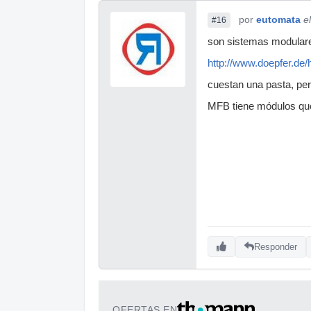
por
eutomata
e
#16
son sistemas modular
http://www.doepfer.de
cuestan una pasta, pe
MFB tiene módulos qu
Responder
OFERTAS EN