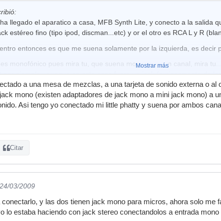
ribió:
a llegado el aparatico a casa, MFB Synth Lite, y conecto a la salida 
ck estéreo fino (tipo ipod, discman...etc) y or el otro es RCA L y R (blan
ntro entonces es que me suena solamente por la izquierda, es decir p
es monofónico pues mira tu, que suena mono y por un canal, mira tu...
Mostrar más
or ejemplo...aunque en este caso fuera un jack (curiosamente de los
nectado a una mesa de mezclas, a una tarjeta de sonido externa o al 
..cómo consigo tener señal aunque sea identica, por L y R? Con un con
jack mono (existen adaptadores de jack mono a mini jack mono) a un
onido. Asi tengo yo conectado mi little phatty y suena por ambos cana
Citar
 24/03/2009
onectarlo, y las dos tienen jack mono para micros, ahora solo me f
o lo estaba haciendo con jack stereo conectandolos a entrada mono d