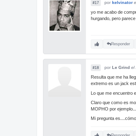
por
kelvinator
e
#17
yo me acabo de compra
hurgando, pero parece 
Responder
por
Le Grind
el
#18
Resulta que me ha lleg
extremo es un jack esté
Lo que me encuentro en
Claro que como es mono
MOPHO por ejemplo...a
Mi pregunta es....cómo
Responder