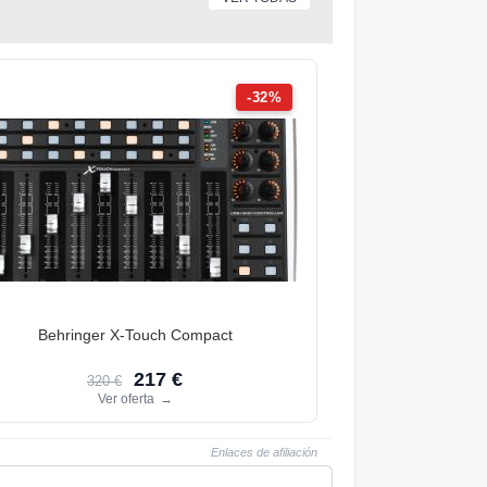
-32%
Behringer X-Touch Compact
217 €
320 €
Ver oferta
→
Enlaces de afiliación