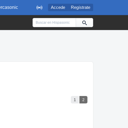

rcasonic
Accede
Regístrate
1
2