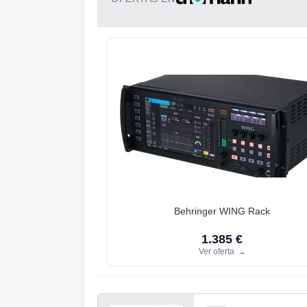
Behringer WING Rack
1.385 €
Ver oferta
→