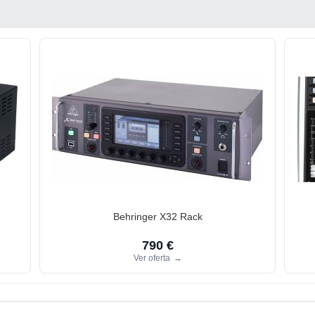
Behringer X32 Rack
790 €
Ver oferta
→