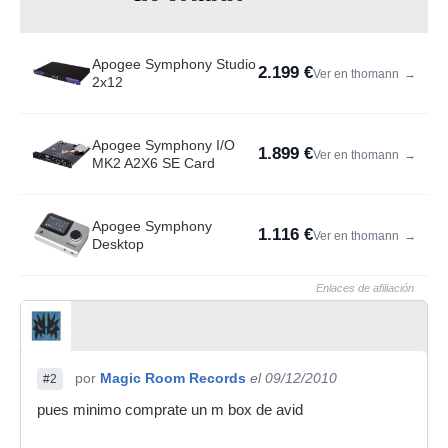
Apogee Symphony Studio
2.199 €
Ver en thomann
→
2x12
Apogee Symphony I/O
1.899 €
Ver en thomann
→
MK2 A2X6 SE Card
Apogee Symphony
1.116 €
Ver en thomann
→
Desktop
Enlaces de afiliación
por
Magic Room Records
el 09/12/2010
#2
pues minimo comprate un m box de avid