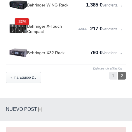
1.385 €
Behringer WING Rack
Ver oferta
→
-32%
Behringer X-Touch
217 €
320 €
Ver oferta
→
Compact
790 €
Behringer X32 Rack
Ver oferta
→
Enlaces de afiliación
1
2
« Ir a Equipo DJ
NUEVO POST
×