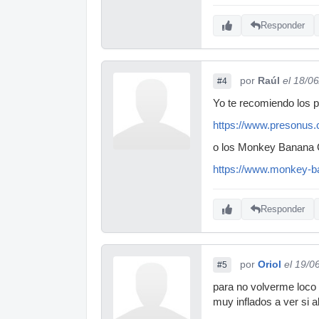
Responder
por
Raúl
el 18/0
#4
Yo te recomiendo los p
https://www.presonus.
o los Monkey Banana G
https://www.monkey-ba
Responder
por
Oriol
el 19/0
#5
para no volverme loco
muy inflados a ver si