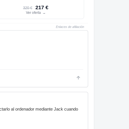
217 €
320 €
Ver oferta
→
Enlaces de afiliación
ectarlo al ordenador mediante Jack cuando