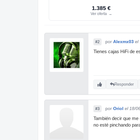
1.385 €
Ver oferta
→
por
Alexmx03
el
#2
Tienes cajas HiFi de e
Responder
por
Oriol
el 18/0
#3
También decir que me g
no esté pinchando para