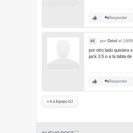
Responder
por
Oriol
el 19/0
#6
por otro lado quisiera
jack 3.5 o a la tabla d
Responder
« Ir a Equipo DJ