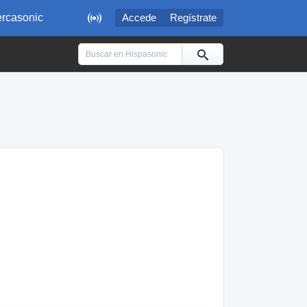

rcasonic
Accede
Regístrate