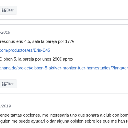
Citar
6/2019
resonus eris 4.5, sale la pareja por 177€
com/productos/es/Eris-E45
ibbon 5, la pareja por unos 290€ aprox
nana.de/project/gibbon-5-aktiver-monitor-fuer-homestudios/?lang=e
Citar
6/2019
 entre tantas opciones, me interesaria uno que sonara a club con 
 alguien me puede ayudar! o dar alguna opinion sobre los que me h