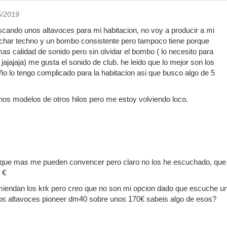
6/2019
cando unos altavoces para mi habitacion, no voy a producir a mi
nchar techno y un bombo consistente pero tampoco tiene porque
as calidad de sonido pero sin olvidar el bombo ( lo necesito para
ajajaja) me gusta el sonido de club. he leido que lo mejor son los
ño lo tengo complicado para la habitacion asi que busco algo de 5
os modelos de otros hilos pero me estoy volviendo loco.
 que mas me pueden convencer pero claro no los he escuchado, que 
 €
iendan los krk pero creo que no son mi opcion dado que escuche u
 los altavoces pioneer dm40 sobre unos 170€ sabeis algo de esos?