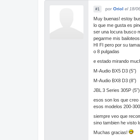
por
Oriol
el 18/0
#1
Muy buenas! estoy bus
lo que me gusta es pi
ser una locura busco m
pegarme mis bailoteos j
HI FI pero por su tama
o 8 pulgadas
e estado mirando much
M-Audio BX5 D3 (5")
M-Audio BX8 D3 (8")
JBL 3 Series 305P (5")
esos son los que creo
esos modelos 200-300
siempre veo que recom
sino tambien he visto
Muchas gracias!