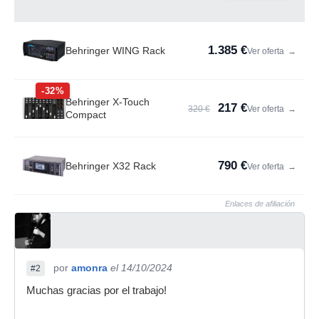
1.385 €
Behringer WING Rack
Ver oferta
→
-32%
Behringer X-Touch
217 €
320 €
Ver oferta
→
Compact
790 €
Behringer X32 Rack
Ver oferta
→
Enlaces de afiliación
por
amonra
el 14/10/2024
#2
Muchas gracias por el trabajo!