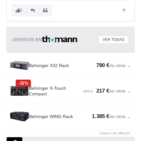
5
OFERTAS EN
VER TODAS
790 €
Behringer X32 Rack
Ver oferta
→
-32%
Behringer X-Touch
217 €
320 €
Ver oferta
→
Compact
1.385 €
Behringer WING Rack
Ver oferta
→
Enlaces de afiliación