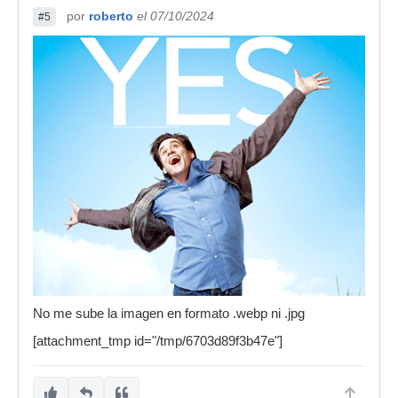
por
roberto
el 07/10/2024
#5
No me sube la imagen en formato .webp ni .jpg
[attachment_tmp id="/tmp/6703d89f3b47e"]