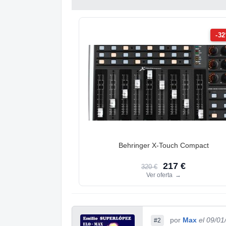
-3
Behringer X-Touch Compact
217 €
320 €
Ver oferta
→
por
Max
el 09/01
#2