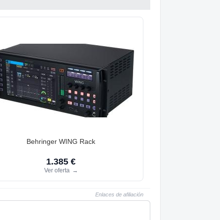
Behringer WING Rack
1.385 €
Ver oferta
→
Enlaces de afiliación