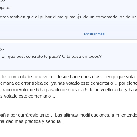
ió:
joras!
ros también que al pulsar el me gusta 👍 de un comentario, os da un e
Mostrar más
ió:
. En qué post concreto te pasa? O te pasa en todos?
 los comentarios que voto…desde hace unos días…tengo que votar d
entana de error típica de “ya has votado este comentario”…por cierto
orrado mi voto, de 6 ha pasado de nuevo a 5, le he vuelto a dar y ha 
s votado este comentario”…
ñía por currároslo tanto… Las últimas modificaciones, a mi entende
nalidad más práctica y sencilla.