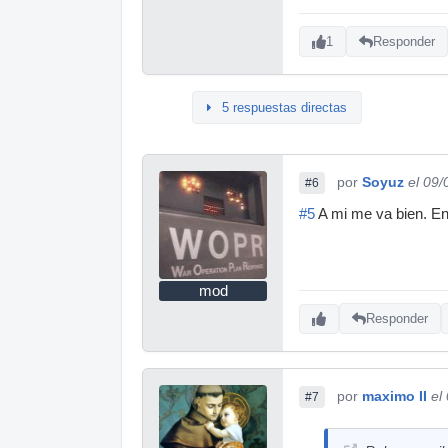
1
Responder
5 respuestas directas
por
Soyuz
el 09
#6
#5
A mi me va bien. En
mod
Responder
por
maximo II
el
#7