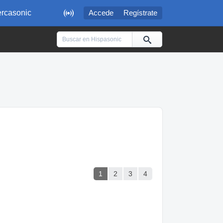

rcasonic
Accede
Regístrate
1
2
3
4