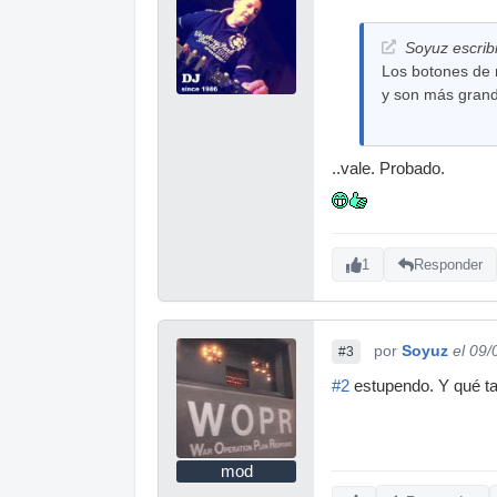
Soyuz escrib
Los botones de r
y son más grand
..vale. Probado.
1
Responder
por
Soyuz
el 09
#3
#2
estupendo. Y qué tal
mod