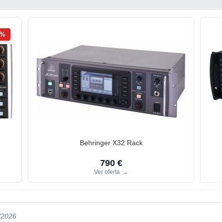
2%
Behringer X32 Rack
790 €
Ver oferta
→
/2026