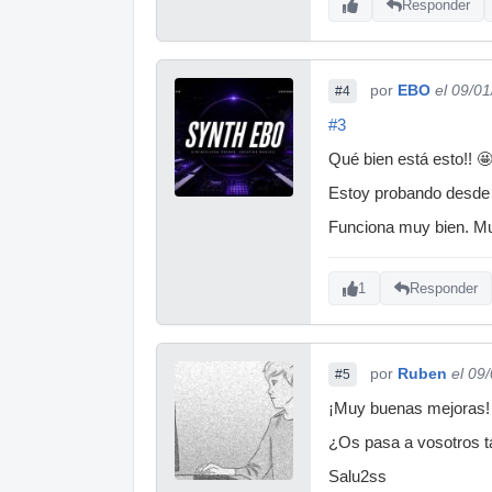
Responder
por
EBO
el 09/0
#4
#3
Qué bien está esto!! 
Estoy probando desde 
Funciona muy bien. M
1
Responder
por
Ruben
el 09
#5
¡Muy buenas mejoras!
¿Os pasa a vosotros ta
Salu2ss