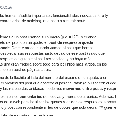
/01/2026
o, hemos añadido importantes funcionalidades nuevas al foro (y
 comentarios de noticias), que paso a resumir aquí:
emos a un post usando su número (p.e. #123), o cuando
eto del post con un quote,
el post de respuesta queda
ponde
. De ese modo, cuando vamos al post que hemos
desplegar sus respuestas justo debajo de ese post (salvo que
 respuesta siguiente al post respondido, y no haya más
Es una gran mejora sobre todo para leer hilos más largos, en los
nde un post de páginas atrás.
ono de la flechita al lado del nombre del usuario en un quote, o en
el preview del post que aparece al pasar el ratón (o pulsar con el ded
to y las respuestas anidadas, podemos
movernos entre posts y resp
mbien en los
comentarios
de noticias y muros de usuarios. Además
os
de la web para localizar los quotes y anidar las respuestas a pos
io y post correspondiente miles de quotes que sólo decían "Alguien es
lotante y quotes contextuales