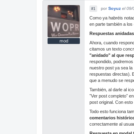
por
Soyuz
el 09
#1
Como ya habréis notad
en parte también a los
Respuestas anidadas
mod
Ahora, cuando respond
citamos un texto concr
"anidado" al que res
respondido, podremos 
nuestro post ya sea la
respuestas directas). 
que a menudo se respo
También, al darle al ic
"Ver post completo" en 
post original. Con es
Todo esto funciona ta
comentarios históric
correctamente al usuar
Respuesta en modal f