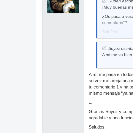
Ruben escrib
¡Muy buenas me
¿Os pasa a vosot
comentario"?
Salu2ss
Soyuz escrib
A mi me va bien
A mí me pasa en todos
su vez me arroja una v
tu comentario 1 y ha b
mismo mensaje “ya ha
....
Gracias Soyuz y compa
agradable y una funcio
Saludos.