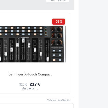
-32%
Behringer X-Touch Compact
217 €
320 €
Ver oferta
→
Enlaces de afiliación