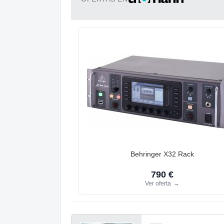
Behringer X32 Rack
790 €
Ver oferta
→