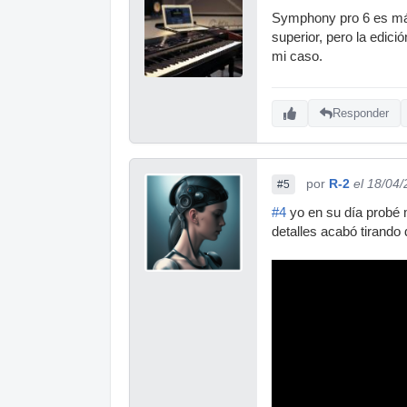
Symphony pro 6 es más 
superior, pero la edici
mi caso.
Responder
por
R-2
el 18/04
#5
#4
yo en su día probé m
detalles acabó tirando 