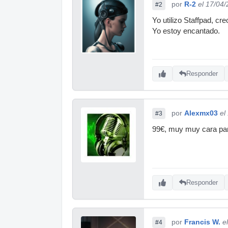
por
R-2
el 17/04
#2
Yo utilizo Staffpad, cr
Yo estoy encantado.
Responder
por
Alexmx03
el
#3
99€, muy muy cara para
Responder
por
Francis W.
e
#4