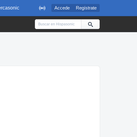

rcasonic
Accede
Regístrate