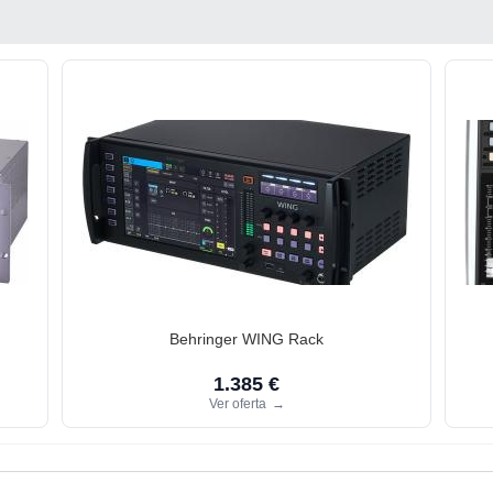
Behringer WING Rack
1.385 €
Ver oferta
→