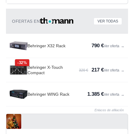
OFERTAS EN
VER TODAS
790 €
Behringer X32 Rack
Ver oferta
→
-32%
Behringer X-Touch
217 €
320 €
Ver oferta
→
Compact
1.385 €
Behringer WING Rack
Ver oferta
→
Enlaces de afiliación