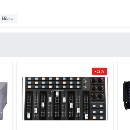
Citar
-32%