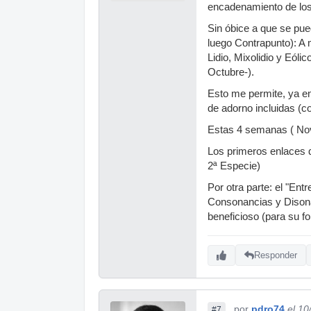
encadenamiento de los
Sin óbice a que se pu
luego Contrapunto): A 
Lidio, Mixolidio y Eól
Octubre-).
Esto me permite, ya e
de adorno incluidas (c
Estas 4 semanas ( Nov
Los primeros enlaces q
2ª Especie)
Por otra parte: el "Ent
Consonancias y Disona
beneficioso (para su fo
Responder
por
pdro74
el 10
#7