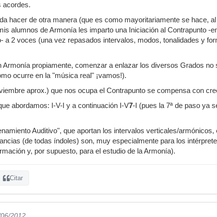
 acordes.
eda hacer de otra manera (que es como mayoritariamente se hace, a
mis alumnos de Armonía les imparto una Iniciación al Contrapunto -en
ico- a 2 voces (una vez repasados intervalos, modos, tonalidades y 
n Armonía propiamente, comenzar a enlazar los diversos Grados no s
omo ocurre en la "música real" ¡vamos!).
iembre aprox.) que nos ocupa el Contrapunto se compensa con crece
ue abordamos: I-V-I y a continuación I-V
7
-I (pues la 7ª de paso ya s
renamiento Auditivo", que aportan los intervalos verticales/armónicos, 
ncias (de todas índoles) son, muy especialmente para los intérpret
rmación y, por supuesto, para el estudio de la Armonía).
Citar
/06/2012