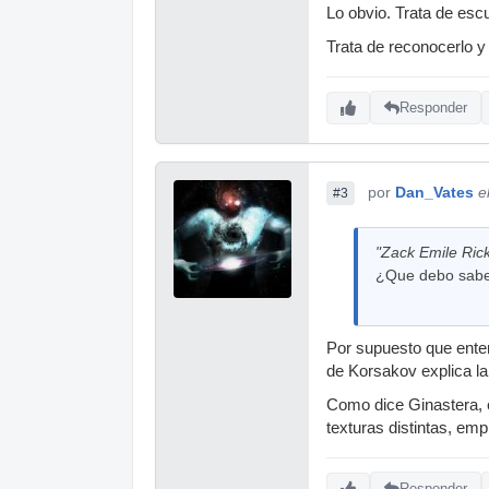
Lo obvio. Trata de escu
Trata de reconocerlo y
Responder
por
Dan_Vates
e
#3
"Zack Emile Rick
¿Que debo saber
Por supuesto que enten
de Korsakov explica l
Como dice Ginastera, 
texturas distintas, emp
Responder