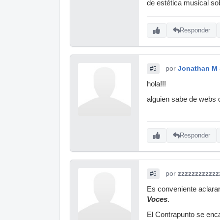
de estética musical s
Responder
por
Jonathan M 
#5
hola!!!
alguien sabe de webs o
Responder
por
zzzzzzzzzzzz
#6
Es conveniente aclarar 
Voces
.
El Contrapunto se enca