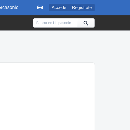

rcasonic
Accede
Regístrate