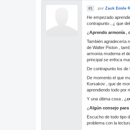
por
Zack Emile 
#1
He empezado aprendien
contrapunto , ¿ que de
¿
Aprendo armonía , c
También agradecería r
de Walter Piston , tam
armonía moderna el de 
principal se enfoca mas
De contrapunto los de 
De momento el que mas
Korsakov , que de mome
aprendiendo todo por m
Y una última cosa , ¿
c
¿
Algún consejo para 
Escucho de todo tipo 
problema con la lectur