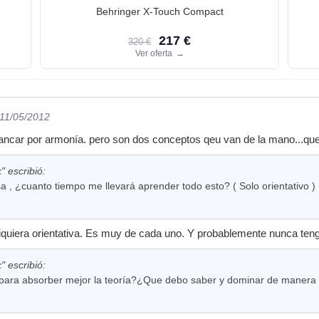
Behringer X-Touch Compact
217 €
320 €
Ver oferta
→
 11/05/2012
car por armonía. pero son dos conceptos qeu van de la mano...que 
" escribió:
a , ¿cuanto tiempo me llevará aprender todo esto? ( Solo orientativo )
iquiera orientativa. Es muy de cada uno. Y probablemente nunca tenga
" escribió:
para absorber mejor la teoría?¿Que debo saber y dominar de manera 