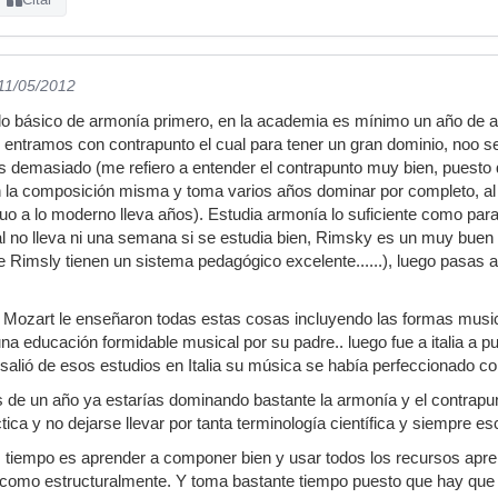
 11/05/2012
 lo básico de armonía primero, en la academia es mínimo un año de a
 entramos con contrapunto el cual para tener un gran dominio, noo 
es demasiado (me refiero a entender el contrapunto muy bien, puesto 
on la composición misma y toma varios años dominar por completo, 
uo a lo moderno lleva años). Estudia armonía lo suficiente como para
l no lleva ni una semana si se estudia bien, Rimsky es un muy buen li
Rimsly tienen un sistema pedagógico excelente......), luego pasas 
Mozart le enseñaron todas estas cosas incluyendo las formas music
na educación formidable musical por su padre.. luego fue a italia a p
salió de esos estudios en Italia su música se había perfeccionado 
s de un año ya estarías dominando bastante la armonía y el contrapun
tica y no dejarse llevar por tanta terminología científica y siempre es
 tiempo es aprender a componer bien y usar todos los recursos apr
como estructuralmente. Y toma bastante tiempo puesto que hay que fo