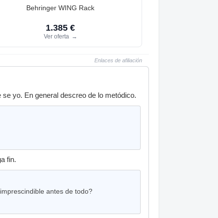
Behringer WING Rack
1.385 €
Ver oferta
→
Enlaces de afiliación
se yo. En general descreo de lo metódico.
 fin.
imprescindible antes de todo?