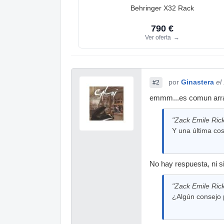
Behringer X32 Rack
790 €
Ver oferta
→
por
Ginastera
el
#2
emmm...es comun arran
"Zack Emile Rick
Y una última cos
No hay respuesta, ni s
"Zack Emile Rick
¿Algún consejo 