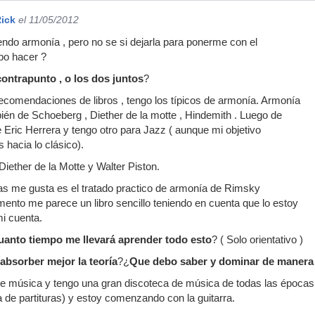
Rick
el 11/05/2012
do armonía , pero no se si dejarla para ponerme con el
bo hacer ?
ontrapunto , o los dos juntos
?
ecomendaciones de libros , tengo los típicos de armonía. Armonía
bién de Schoeberg , Diether de la motte , Hindemith . Luego de
Eric Herrera y tengo otro para Jazz ( aunque mi objetivo
 hacia lo clásico).
Diether de la Motte y Walter Piston.
 me gusta es el tratado practico de armonía de Rimsky
nto me parece un libro sencillo teniendo en cuenta que lo estoy
i cuenta.
uanto tiempo me llevará aprender todo esto
? ( Solo orientativo )
absorber mejor la teoría
?¿
Que debo saber y dominar de manera 
de música y tengo una gran discoteca de música de todas las épocas
a de partituras) y estoy comenzando con la guitarra.