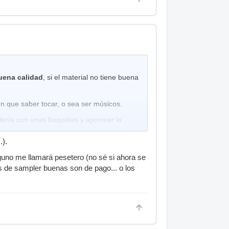
uena calidad
, si el material no tiene buena
en que saber tocar, o sea ser músicos.
tería con unas baquetas y aporrear la
.).
que el batería sepa ejecutar correctamente
o, voz o lo que sea,
si esto no se cumple
guno me llamará pesetero (no sé si ahora se
pulsar el rec para este fin claro, yo
ías de sampler buenas son de pago... o los
ha usado este material para ningún fin
o sus instrumentos que tienen que ser de
emos hablar de que este material es
 pistas adecuadas....y se podría trabajar