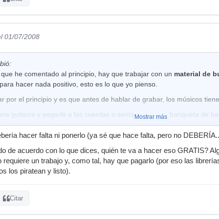
el 01/07/2008
bió:
o que he comentado al principio, hay que trabajar con un
material de b
 para hacer nada positivo, esto es lo que yo pienso.
por el principio y es que antes de hablar de grabar, los músicos tien
una guitarra y pegarle a las cuerdas o sentarse en una banqueta de ba
Mostrar más
as no son así si se quieren hacer las cosas seriamente.......
bería hacer falta ni ponerlo (ya sé que hace falta, pero no DEBERÍA..
en la guitarra, con la guitarra AFINADA y que esta tenga una calidad, 
ar a tiempo
, con un instrumento también de calidad, así también el baj
ndo de acuerdo con lo que dices, quién te va a hacer eso GRATIS? Al
io de NO usar este material
antes de empezar a hablar o de pensar el 
so requiere un trabajo y, como tal, hay que pagarlo (por eso las librer
ado es sido principiante con un nivel pobre y he grabado, pero no se 
s los piratean y listo).
.........
on el cual se va trabajar está ejecutado por buenos músicos, ejecutand
Citar
na, perfectamente afinados y ejecutado bien y a tiempo, entonces pod
 vendría grabarlo con un material también adecuado con la cantidad de