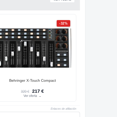
-32%
Behringer X-Touch Compact
217 €
320 €
Ver oferta
→
Enlaces de afiliación