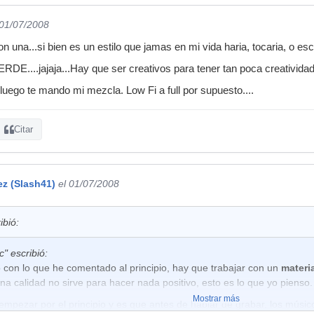
acticar o aprender a mezclar
 01/07/2008
o que la batería tendría que estar en un mínimo de 8 pistas, bombo, ca
n una...si bien es un estilo que jamas en mi vida haria, tocaria, o esc
ista más para la bordonera de la caja mucho mejor, las guitarras ademá
 también se dispusiera una pista de una DI, es algo muy simple y da m
E....jajaja...Hay que ser creativos para tener tan poca creatividad e
lar, también algo como lo que ha hecho Javi_Metal en el reto de mezcl
luego te mando mi mezcla. Low Fi a full por supuesto....
 muy bien, esto es fundamental, sin no tiene calidad yo no soy partidar
lidad necesaria....., no es serio y no es el material correcto para part
 desde un principio.....
Citar
ez (Slash41)
el 01/07/2008
ibió:
" escribió:
o con lo que he comentado al principio, hay que trabajar con un
materi
na calidad no sirve para hacer nada positivo, esto es lo que yo pienso.
Mostrar más
mpezar por el principio y es que antes de hablar de grabar, los músico