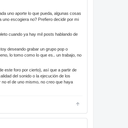
a de batería con unas baquetas y
cada uno aporte lo que pueda, algunas cosas
.......
uno escogiera no? Prefiero decidir por mi
idad, que el batería sepa ejecutar
ad, así también el bajo, voz o lo que
leto cuando ya hay mil posts hablando de
 de empezar a hablar o de pensar el
on un nivel pobre y he grabado, pero no
stoy deseando grabar un grupo pop o
eno, lo tomo como lo que es.. un trabajo, no
ecutando sus instrumentos que tienen
empo, entonces podemos hablar de que
 este foro por cierto), así que a partir de
cuado con la cantidad de pistas
alidad del sonido o la ejecución de los
 y no el de uno mismo, no creo que haya
mbo, caja, timbala1, 2, 3, overheads y
las guitarras además de la pista del
s algo muy simple y da mucho juego para
Javi_Metal en el reto de mezcla que era
o tiene calidad yo no soy partidario de
 y no es el material correcto para
io.....