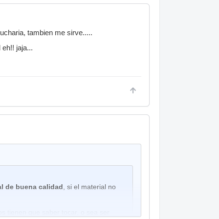
ja, timbala1, 2, 3, overheads y charleston,
ucharia, tambien me sirve.....
s de la pista del micrófono, sería
ucho juego para usar esta pista con un
h!! jaja...
a que era todo midi, pero todo tenía
io de trabajar con un material que no
icar con una grabación, las cosas se tienen
al de buena calidad
, si el material no
s tienen que saber tocar, o sea ser