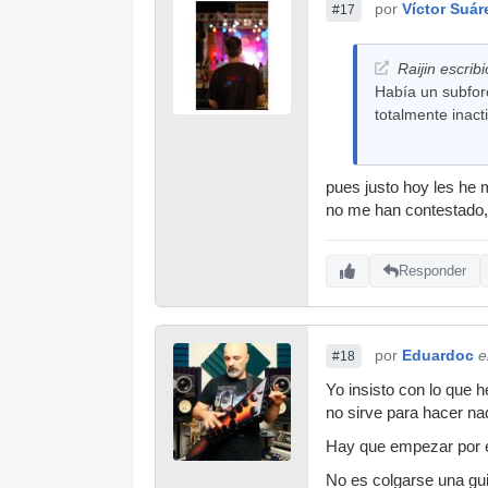
por
Víctor Suár
#17
Raijin escribi
Había un subfor
totalmente inact
pues justo hoy les he 
no me han contestado, 
Responder
por
Eduardoc
e
#18
Yo insisto con lo que 
no sirve para hacer nad
Hay que empezar por el
No es colgarse una gui