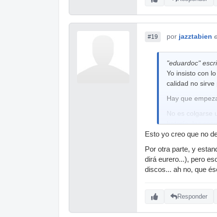
por
jazztabien
#19
"eduardoc" escri
Yo insisto con l
calidad no sirve
Hay que empezar 
No es colgarse 
batería, las cos
Esto yo creo que no de
Hay que tocar bi
y
que sepa toc
Por otra parte, y esta
yo soy partidar
dirá eurero...), pero e
cuando he empez
discos... ah no, que éso
serio lógicamente.
Si el material c
Responder
una calidad bue
adecuado, luego