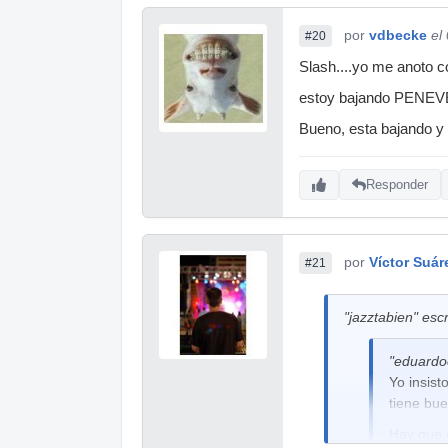
con esto para pr
por
vdbecke
el
#20
Por ejemplo, cre
Slash....yo me anoto co
si hubiera una p
interesante que
estoy bajando PENEVERD
amplitube o simi
Bueno, esta bajando y 
calidad y estaba
cumpla con la ca
que hacer bien y
Responder
Saludos
por
Víctor Suár
#21
"jazztabien" escr
"eduardoc
Yo insist
tiene bue
Hay que e