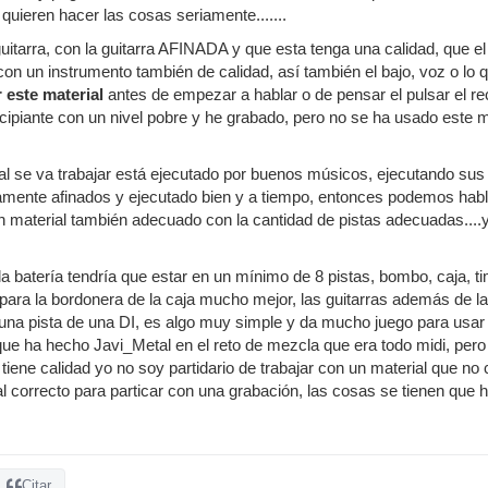
quieren hacer las cosas seriamente.......
guitarra, con la guitarra AFINADA y que esta tenga una calidad, que e
 con un instrumento también de calidad, así también el bajo, voz o lo
 este material
antes de empezar a hablar o de pensar el pulsar el re
ipiante con un nivel pobre y he grabado, pero no se ha usado este mat
cual se va trabajar está ejecutado por buenos músicos, ejecutando su
amente afinados y ejecutado bien y a tiempo, entonces podemos habl
n material también adecuado con la cantidad de pistas adecuadas....y 
a batería tendría que estar en un mínimo de 8 pistas, bombo, caja, ti
para la bordonera de la caja mucho mejor, las guitarras además de la 
una pista de una DI, es algo muy simple y da mucho juego para usar e
ue ha hecho Javi_Metal en el reto de mezcla que era todo midi, pero 
tiene calidad yo no soy partidario de trabajar con un material que no 
al correcto para particar con una grabación, las cosas se tienen que ha
Citar