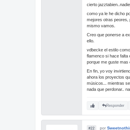
músicos.
cierto jazztabien..nadie
No es co
como ya le he dicho po
aporrear 
mejores otras peores, 
mismo vamos.
Hay que t
correcta
Creo que ponerse a ex
sea,
si e
ello.
pulsar el
vdbecke el estilo com
se ha usa
flamenco si hace falta
Si el mat
porque me guste mas o
que ser 
En fin, yo voy invirtie
este mate
ahora los proyectos qu
adecuadas
músicos... mientras se
Por ejemp
nada que perdonar.. na
charlesto
micrófono
usar esta
Responder
todo midi
trabajar 
particar 
por
Sweetnoth
#22