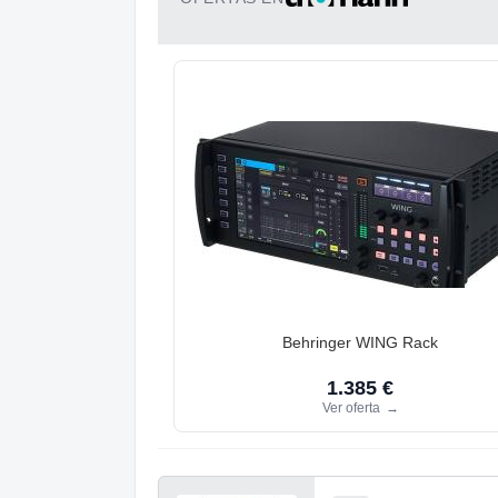
Behringer WING Rack
1.385 €
Ver oferta
→