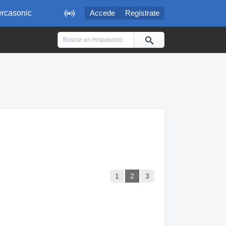

rcasonic
Accede
Regístrate
1
2
3