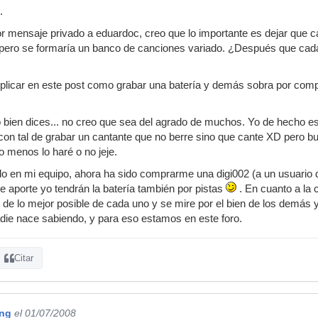
.
lgarse una guitarra y pegarle a las cuerdas o sentarse en una banquet
r mensaje privado a eduardoc, creo que lo importante es dejar que 
la batería, las cosas no son así si se quieren hacer las cosas seriamente
pero se formaría un banco de canciones variado. ¿Después que cada 
ocar bien la guitarra, con la guitarra AFINADA y que esta tenga una cal
mente y
que sepa tocar a tiempo
, con un instrumento también de calid
plicar en este post como grabar una batería y demás sobra por comp
sto no se cumple yo soy partidario de NO usar este material
antes
 rec para este fin claro, yo cuando he empezado es sido principiante c
o bien dices... no creo que sea del agrado de muchos. Yo de hecho e
do este material para ningún fin serio lógicamente..........
 con tal de grabar un cantante que no berre sino que cante XD pero bu
erial con el cual se va trabajar está ejecutado por buenos músicos, ej
 menos lo haré o no jeje.
de una calidad buena, perfectamente afinados y ejecutado bien y a ti
ndo en mi equipo, ahora ha sido comprarme una digi002 (a un usuario de
rial es adecuado, luego vendría grabarlo con un material también ade
e aporte yo tendrán la batería también por pistas
. En cuanto a la c
....y se podría trabajar con esto para practicar o aprender a mezclar
 de lo mejor posible de cada uno y se mire por el bien de los demás
lo, creo que la batería tendría que estar en un mínimo de 8 pistas, bo
die nace sabiendo, y para eso estamos en este foro.
n, si hubiera una pista más para la bordonera de la caja mucho mejor, 
, sería interesante que también se dispusiera una pista de una DI, e
 pista con un amplitube o similar, también algo como lo que ha hecho 
Citar
, pero todo tenía calidad y estaba muy bien, esto es fundamental, sin n
con un material que no cumpla con la calidad necesaria....., no es serio
con una grabación, las cosas se tienen que hacer bien y desde un princip
ing
el 01/07/2008