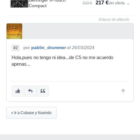
Behringer X-Touch
217 €
320 €
Ver oferta
→
Compact
Enlaces de afiliación
por
pablin_drummer
el 26/03/2024
#2
Hola,pues no tengo ni idea...de C5 no me acuerdo
apenas...
« Ir a Cubase y Nuendo