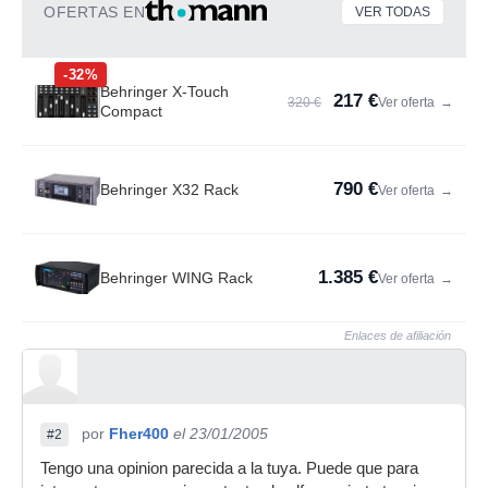
OFERTAS EN
VER TODAS
-32%
Behringer X-Touch
217 €
320 €
Ver oferta
→
Compact
790 €
Behringer X32 Rack
Ver oferta
→
1.385 €
Behringer WING Rack
Ver oferta
→
Enlaces de afiliación
por
Fher400
el 23/01/2005
#2
Tengo una opinion parecida a la tuya. Puede que para