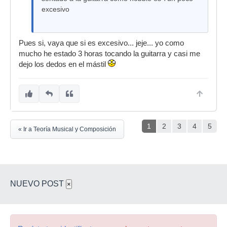
excesivo
Pues si, vaya que si es excesivo... jeje... yo como
mucho he estado 3 horas tocando la guitarra y casi me
dejo los dedos en el mástil
1
2
3
4
5
« Ir a Teoría Musical y Composición
NUEVO POST
×