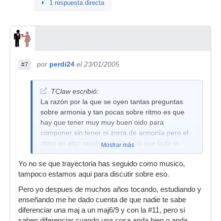
1 respuesta directa
por
perdi24
el 23/01/2005
#7
TClaw escribió:
La razón por la que se oyen tantas preguntas
sobre armonia y tan pocas sobre ritmo es que
hay que tener muy muy buen oido para
componer sin tener ni zorra de armonía pero el
ritmo es algo mucho más basico que todo el
Mostrar más
mundo puede aportar... unos mejor otros peor...
Yo no se que trayectoria has seguido como musico,
pero no es un tema que preocupe... la gente va
tampoco estamos aqui para discutir sobre eso.
a escuchar una melodia mala en si misma... no
una melodia buena pero con un ritmo malo... sin
Pero yo despues de muchos años tocando, estudiando y
embargo si que puede verse una melodia que
enseñando me he dado cuenta de que nadie te sabe
tiene algo pero tan pobre armonicamente que
diferenciar una maj a un maj6/9 y con la #11, pero si
ahi se queda...
saben diferenciar cuando una cosa anda bien o anda