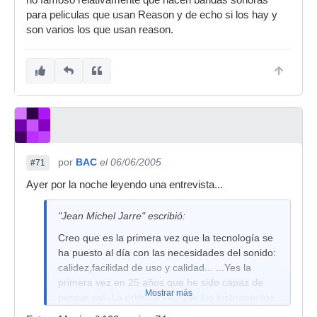
no famoso relativamente que hacen bandas sonoras
para peliculas que usan Reason y de echo si los hay y
son varios los que usan reason.
por
BAC
el 06/06/2005
#71
Ayer por la noche leyendo una entrevista...
"Jean Michel Jarre" escribió:
Creo que es la primera vez que la tecnología se
ha puesto al día con las necesidades del sonido:
calidez,facilidad de uso y calidad... ...Yes la
primera vez en 25 años que he sido capaz de
Mostrar más
pensar así. La primera vez que los instrumentos
virtuales son tan buenos -y a veces incluso