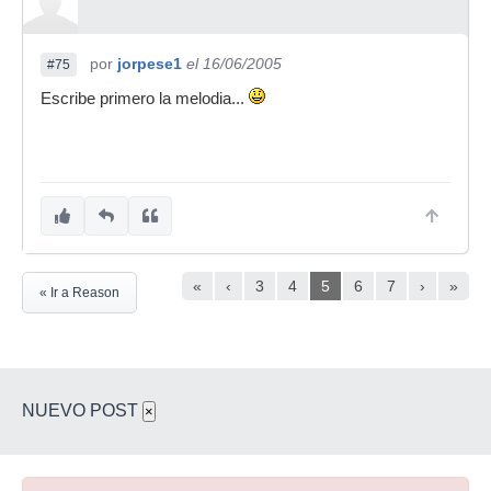
por
jorpese1
el 16/06/2005
#75
Escribe primero la melodia...
«
‹
3
4
5
6
7
›
»
« Ir a Reason
NUEVO POST
×