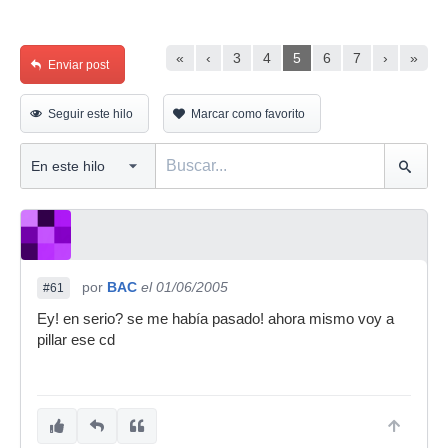
«
‹
3
4
5
6
7
›
»
Enviar post
Seguir este hilo
Marcar como favorito
por
BAC
el 01/06/2005
#61
Ey! en serio? se me había pasado! ahora mismo voy a
pillar ese cd