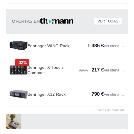
OFERTAS EN
VER TODAS
1.385 €
Behringer WING Rack
Ver oferta
→
-32%
Behringer X-Touch
217 €
320 €
Ver oferta
→
Compact
790 €
Behringer X32 Rack
Ver oferta
→
Enlaces de afiliación