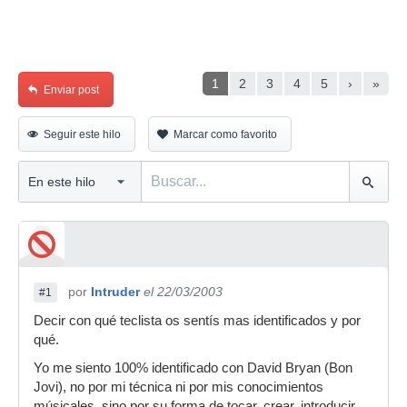
1
2
3
4
5
›
»
Enviar post
Seguir este hilo
Marcar como favorito
por
Intruder
el 22/03/2003
#1
Decir con qué teclista os sentís mas identificados y por
qué.
Yo me siento 100% identificado con David Bryan (Bon
Jovi), no por mi técnica ni por mis conocimientos
músicales, sino por su forma de tocar, crear, introducir