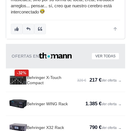
arreglos... pensar... sí, creo que nuestro cerebro está
interconectado
OFERTAS EN
VER TODAS
-32%
Behringer X-Touch
217 €
320 €
Ver oferta
→
Compact
1.385 €
Behringer WING Rack
Ver oferta
→
790 €
Behringer X32 Rack
Ver oferta
→