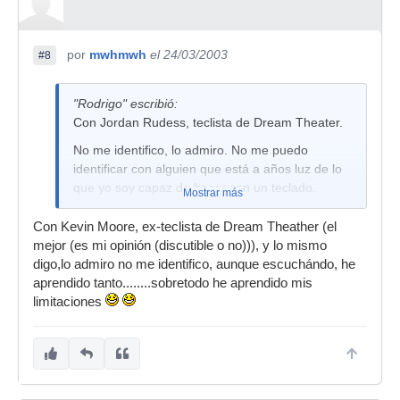
por
mwhmwh
el 24/03/2003
#8
"Rodrigo" escribió:
Con Jordan Rudess, teclista de Dream Theater.
No me identifico, lo admiro. No me puedo
identificar con alguien que está a años luz de lo
que yo soy capaz de hacer con un teclado.
Mostrar más
Con Kevin Moore, ex-teclista de Dream Theather (el
mejor (es mi opinión (discutible o no))), y lo mismo
digo,lo admiro no me identifico, aunque escuchándo, he
aprendido tanto........sobretodo he aprendido mis
limitaciones