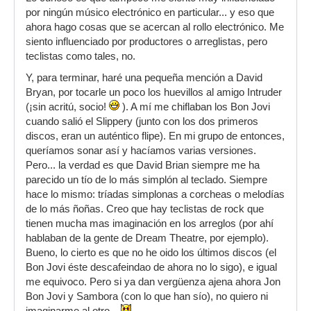
por ningún músico electrónico en particular... y eso que
ahora hago cosas que se acercan al rollo electrónico. Me
siento influenciado por productores o arreglistas, pero
teclistas como tales, no.
Y, para terminar, haré una pequeña mención a David
Bryan, por tocarle un poco los huevillos al amigo Intruder
(¡sin acritú, socio!
). A mí me chiflaban los Bon Jovi
cuando salió el Slippery (junto con los dos primeros
discos, eran un auténtico flipe). En mi grupo de entonces,
queríamos sonar así y hacíamos varias versiones.
Pero... la verdad es que David Brian siempre me ha
parecido un tío de lo más simplón al teclado. Siempre
hace lo mismo: tríadas simplonas a corcheas o melodías
de lo más ñoñas. Creo que hay teclistas de rock que
tienen mucha mas imaginación en los arreglos (por ahí
hablaban de la gente de Dream Theatre, por ejemplo).
Bueno, lo cierto es que no he oido los últimos discos (el
Bon Jovi éste descafeindao de ahora no lo sigo), e igual
me equivoco. Pero si ya dan vergüenza ajena ahora Jon
Bon Jovi y Sambora (con lo que han sío), no quiero ni