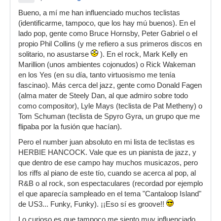
Bueno, a mí me han influenciado muchos teclistas
(identificarme, tampoco, que los hay mú buenos). En el
lado pop, gente como Bruce Hornsby, Peter Gabriel o el
propio Phil Collins (y me refiero a sus primeros discos en
solitario, no asustarse
). En el rock, Mark Kelly en
Marillion (unos ambientes cojonudos) o Rick Wakeman
en los Yes (en su día, tanto virtuosismo me tenía
fascinao). Más cerca del jazz, gente como Donald Fagen
(alma mater de Steely Dan, al que admiro sobre todo
como compositor), Lyle Mays (teclista de Pat Metheny) o
Tom Schuman (teclista de Spyro Gyra, un grupo que me
flipaba por la fusión que hacían).
Pero el number juan absoluto en mi lista de teclistas es
HERBIE HANCOCK. Vale que es un pianista de jazz, y
que dentro de ese campo hay muchos musicazos, pero
los riffs al piano de este tío, cuando se acerca al pop, al
R&B o al rock, son espectaculares (recordad por ejemplo
el que aparecía sampleado en el tema "Cantaloop Island"
de US3... Funky, Funky). ¡¡Eso sí es groove!!
Lo curioso es que tampoco me siento muy influenciado