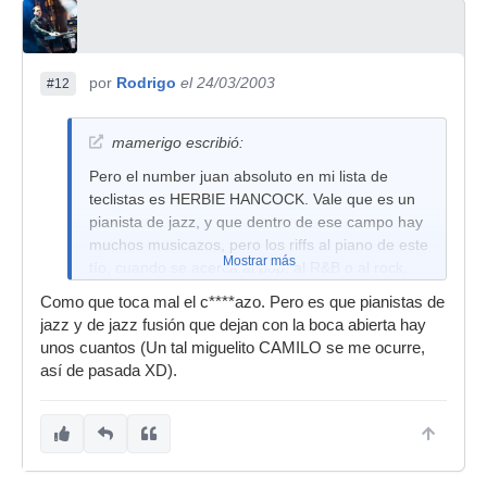
por
Rodrigo
el 24/03/2003
#12
mamerigo escribió:
Pero el number juan absoluto en mi lista de
teclistas es HERBIE HANCOCK. Vale que es un
pianista de jazz, y que dentro de ese campo hay
muchos musicazos, pero los riffs al piano de este
Mostrar más
tío, cuando se acerca al pop, al R&B o al rock,
son espectaculares (recordad por ejemplo el que
Como que toca mal el c****azo. Pero es que pianistas de
aparecía sampleado en el tema "Cantaloop
jazz y de jazz fusión que dejan con la boca abierta hay
Island" de US3... Funky, Funky). ¡¡Eso sí es
unos cuantos (Un tal miguelito CAMILO se me ocurre,
groove!!
así de pasada XD).