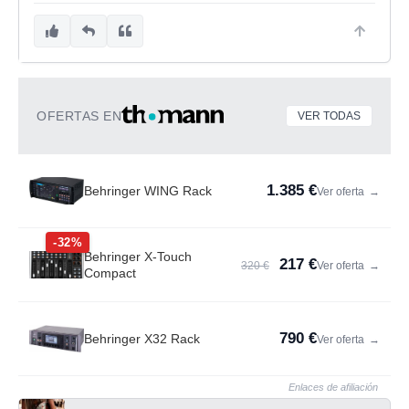
OFERTAS EN
VER TODAS
1.385 €
Behringer WING Rack
Ver oferta
→
-32%
Behringer X-Touch
217 €
320 €
Ver oferta
→
Compact
790 €
Behringer X32 Rack
Ver oferta
→
Enlaces de afiliación