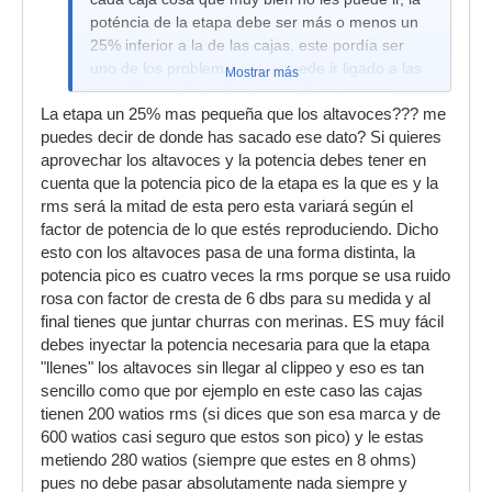
poténcia de la etapa debe ser más o menos un
25% inferior a la de las cajas. este pordía ser
uno de los problemas, otro puede ir ligado a las
Mostrar más
impedáncias de ambas cosas, la poweramp
La etapa un 25% mas pequeña que los altavoces??? me
behringer ésta sólo te da 2 Ohms por cada
puedes decir de donde has sacado ese dato? Si quieres
canal, ¿a cuantos te dice que pueden trabajar
aprovechar los altavoces y la potencia debes tener en
los altavoces que tienes?
cuenta que la potencia pico de la etapa es la que es y la
rms será la mitad de esta pero esta variará según el
factor de potencia de lo que estés reproduciendo. Dicho
esto con los altavoces pasa de una forma distinta, la
potencia pico es cuatro veces la rms porque se usa ruido
rosa con factor de cresta de 6 dbs para su medida y al
final tienes que juntar churras con merinas. ES muy fácil
debes inyectar la potencia necesaria para que la etapa
"llenes" los altavoces sin llegar al clippeo y eso es tan
sencillo como que por ejemplo en este caso las cajas
tienen 200 watios rms (si dices que son esa marca y de
600 watios casi seguro que estos son pico) y le estas
metiendo 280 watios (siempre que estes en 8 ohms)
pues no debe pasar absolutamente nada siempre y