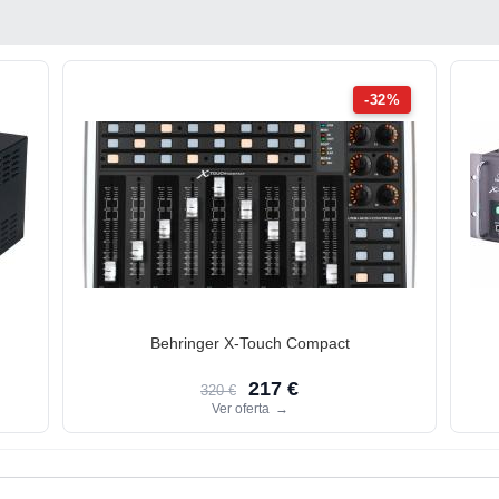
-32%
Behringer X-Touch Compact
217 €
320 €
Ver oferta
→