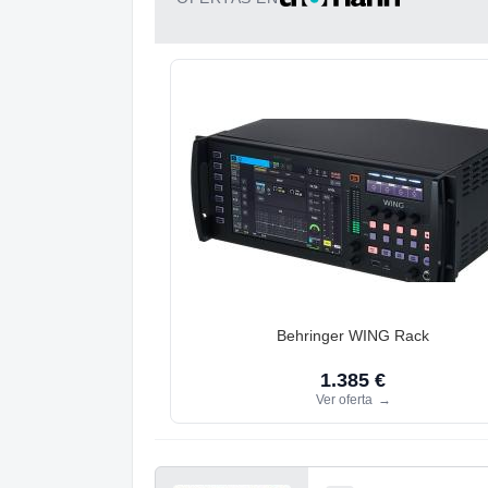
Behringer WING Rack
1.385 €
Ver oferta
→