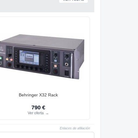
Behringer X32 Rack
790 €
Ver oferta
→
Enlaces de afiliación