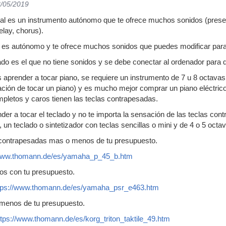
3/05/2019
cal es un instrumento autónomo que te ofrece muchos sonidos (prese
elay, chorus).
n es autónomo y te ofrece muchos sonidos que puedes modificar para
ado es el que no tiene sonidos y se debe conectar al ordenador para 
es aprender a tocar piano, se requiere un instrumento de 7 u 8 octava
ción de tocar un piano) y es mucho mejor comprar un piano eléctrico
pletos y caros tienen las teclas contrapesadas.
nder a tocar el teclado y no te importa la sensación de las teclas cont
n teclado o sintetizador con teclas sencillas o mini y de 4 o 5 octav
 contrapesadas mas o menos de tu presupuesto.
/www.thomann.de/es/yamaha_p_45_b.htm
s con tu presupuesto.
tps://www.thomann.de/es/yamaha_psr_e463.htm
 menos de tu presupuesto.
ttps://www.thomann.de/es/korg_triton_taktile_49.htm