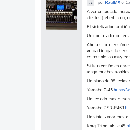
por
RaulMX
el 1
#2
A ver un teclado musi
efectos (reberb, eco, d
El sintetizador tambié
Un controlador de tecl
Ahora si tu intensión 
verdad tengas la sensa
estos solo los muy com
Si tu intensión es apre
tenga muchos sonidos, u
Un piano de 88 teclas
Yamaha P-45
https:/
Un teclado mas o meno
Yamaha PSR-E463
ht
Un sintetizador mas o
Korg Triton taktile 49
h