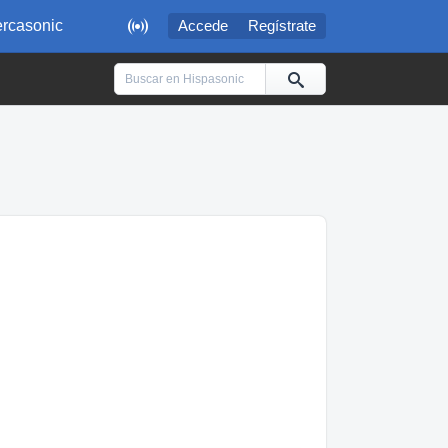

rcasonic
Accede
Regístrate