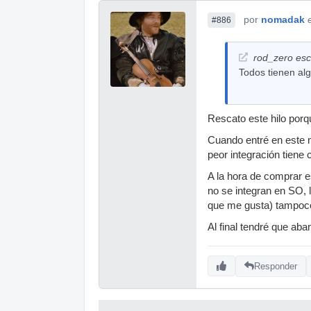
por
nomadak
#886
rod_zero escr
Todos tienen al
Rescato este hilo porq
Cuando entré en este 
peor integración tiene 
A la hora de comprar 
no se integran en SO, l
que me gusta) tampoco 
Al final tendré que ab
Responder