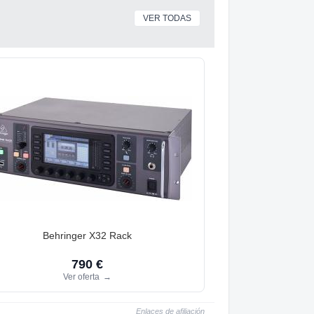
VER TODAS
Behringer X32 Rack
790 €
Ver oferta
→
Enlaces de afiliación