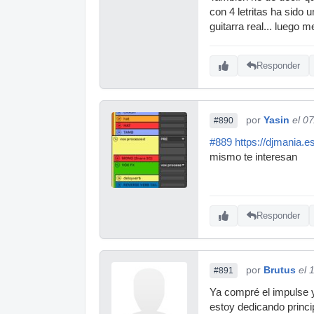
con 4 letritas ha sido
guitarra real... luego
Responder
por
Yasin
el 0
#890
#889
https://djmania.e
mismo te interesan
Responder
por
Brutus
el 
#891
Ya compré el impulse y
estoy dedicando princi