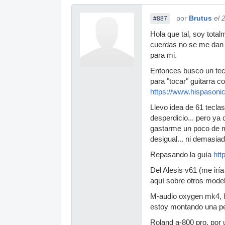
por
Brutus
el 
#887
Hola que tal, soy tota
cuerdas no se me dan 
para mi.
Entonces busco un tecl
para "tocar" guitarra 
https://www.hispasonic
Llevo idea de 61 teclas
desperdicio... pero ya
gastarme un poco de m
desigual... ni demasiad
Repasando la guía
htt
Del Alesis v61 (me irí
aquí sobre otros model
M-audio oxygen mk4, lo
estoy montando una pelí
Roland a-800 pro, por 