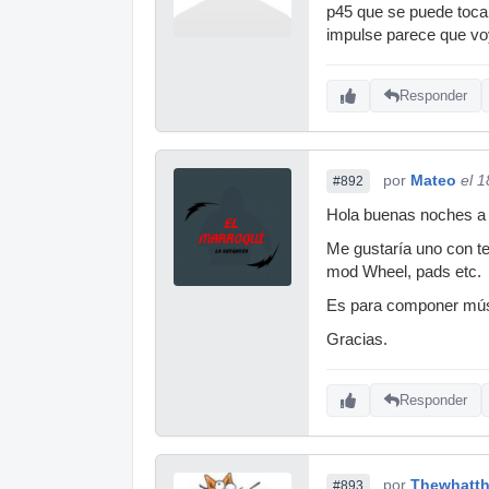
p45 que se puede tocar
impulse parece que voy
Responder
por
Mateo
el 
#892
Hola buenas noches a 
Me gustaría uno con te
mod Wheel, pads etc.
Es para componer músi
Gracias.
Responder
por
Thewhatth
#893