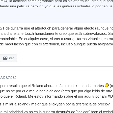
k4, lo describe como agradable pero es sin aftertouch, creo que para "
ando una película pero intuyo que las guitarras virtuales lo podrían u
T de guitarra use el aftertouch para generar algún efecto (aunque n
ía a día, el aftertouch honestamente creo que está sobrevalorado. Salvo
ontrolable. En cualquier caso, si vas a usar guitarras virtuales, es m
 de modulación que con el aftertouch, incluso aunque pueda asignarse 
Citar
22/01/2019
pero resulta que el Roland ahora está sin stock en todas partes
(o
ue no se por que me lo había dejado (creo que por algo leído de otro
o que el Roland. Me estoy informando sobre el por aquí y por ahí XD
s similar al roland? mejor que el oxygen por la diferencia de precio?
 mi prioridad ya no es la guitarra después de "teclear" (con el tecla