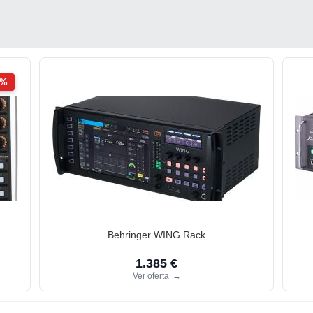
2%
Behringer WING Rack
1.385 €
Ver oferta
→