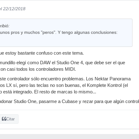
el 22/12/2018
ibió:
gunos pros y muchos "peros". Y tengo algunas conclusiones:
ue estoy bastante confuso con este tema.
mundillo elegí como DAW el Studio One 4, que debe ser el que
con casi todos los controladores MIDI.
este controlador sólo encuentro problemas. Los Nektar Panorama
os LX sí, pero las teclas no son buenas, el Komplete Kontrol (el
está integrado. El resto de marcas lo mismo...
andonar Studio One, pasarme a Cubase y rezar para que algún control
Citar