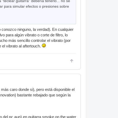
teclear guitarra" debería tenerlo... no se
sar para simular efectos o presiones sobre
o conozco ninguno, la verdad). En cualquier
 para algún vibrato o corte de filtro, lo
ucho más sencillo controlar el vibrato (por
el vibrato al aftertouch.
 más caro donde si), pero está disponible el
 novation) bastante rebajado que según la
do del pc aun) en guitarra smoke on the water