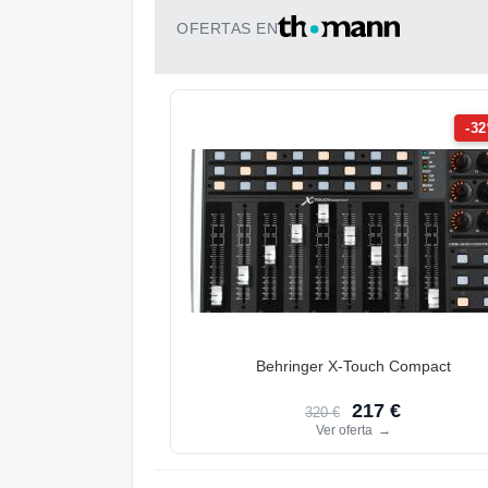
OFERTAS EN
-3
Behringer X-Touch Compact
217 €
320 €
Ver oferta
→