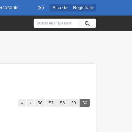

rcasonic
Accede
Regístrate
«
‹
56
57
58
59
60