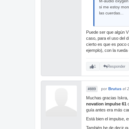
M-audio oxygen m
si me estoy mont
las cuerdas...
Puede ser que algún VS
caso, para el uso del d
cierto es que es poco c
ejemplo), con la rueda
1
Responder
por
Brutus
el 
#889
Muchas gracias Iskra, 
novation impulse 61
q
guía antes era más car
Está bien el impulse, e
También he de decir que