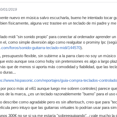
20/01/2019
lmente nuevo en música salvo escucharla, bueno he intentado tocar gu
bien físicamente, alguna vez trastee en un teclado de mi padre y 
ado midi "sin sonido propio" para conectar al ordenador aprender un
con el, como simple diversión algo como realguitar o prominy lpc (seg
.com/foros/sonido-guitarra-teclado-midi/144570
).
, presupuesto flexible, sin subirme a la parra claro no soy un músico
 que esto aunque sea como hoby sin pretensiones es algo a largo plaz
ás que de menos si aporta más comodidad y fiabilidad, que las tecl
o duras...
ps://www.hispasonic.com/reportajes/guia-compra-teclados-controlado
a por poco más al vi61 aunque luego me sobren controles) parece que
os de la marca, ¿es un teclado razonablemente "bueno" para el uso 
 describe como agradable pero es sin aftertouch, creo que para "tecle
cula pero intuyo que las guitarras virtuales lo podrían usar para sim
unos 300€ no se si ya me estaría "sobreequipando", ¿vale mucho la pe