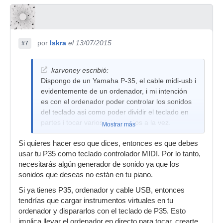
por
Iskra
el 13/07/2015
#7
karvoney escribió:
Dispongo de un Yamaha P-35, el cable midi-usb i
evidentemente de un ordenador, i mi intención
es con el ordenador poder controlar los sonidos
del teclado asi como poder dividir el teclado en
partes i tocar varios intrumentos a la vez.
Mostrar más
Si quieres hacer eso que dices, entonces es que debes
usar tu P35 como teclado controlador MIDI. Por lo tanto,
necesitarás algún generador de sonido ya que los
sonidos que deseas no están en tu piano.
Si ya tienes P35, ordenador y cable USB, entonces
tendrías que cargar instrumentos virtuales en tu
ordenador y dispararlos con el teclado de P35. Esto
implica llevar el ordenador en directo para tocar, crearte