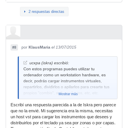
2 respuestas directas
por
KlausMaria
el 13/07/2015
#8
искра (iskra) escribió:
Con estos programas puedes utilizar tu
ordenador como un workstation hardware, es
decir, podrás cargar instrumentos virtuales,
repartirlos, dividirlos o apilarlos para crearte tus
propios "combis", aplicar efectos, etc, etc.
Mostrar más
Escribí una respuesta parecida a la de Iskra pero parece
que no la envié. Mi sugerencia era la misma, necesitas
un host vst para cargar los instrumentos que desees y
distribuirlos por el teclado ya sea por zonas o por capas.