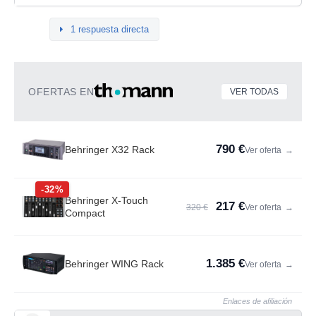
1 respuesta directa
OFERTAS EN
VER TODAS
790 €
Behringer X32 Rack
Ver oferta
→
-32%
Behringer X-Touch
217 €
320 €
Ver oferta
→
Compact
1.385 €
Behringer WING Rack
Ver oferta
→
Enlaces de afiliación