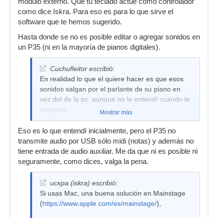
módulo externo. Que tu teclado actúe como controlador
como dice Iskra. Para eso es para lo que sirve el
software que te hemos sugerido.
Hasta donde se no es posible editar o agregar sonidos en
un P35 (ni en la mayoría de pianos digitales).
Cuchufleitor escribió:
En realidad lo que el quiere hacer es que esos
sonidos salgan por el parlante de su piano en
vez del de la pc, aunque no le entendí cuando le
respondí,
Mostrar más
Eso es lo que entendí inicialmente, pero el P35 no
transmite audio por USB sólo midi (notas) y además no
tiene entrada de audio auxiliar. Me da que ni es posible ni
seguramente, como dices, valga la pena.
искра (iskra) escribió:
Si usas Mac, una buena solución en Mainstage
(
https://www.apple.com/es/mainstage/
),