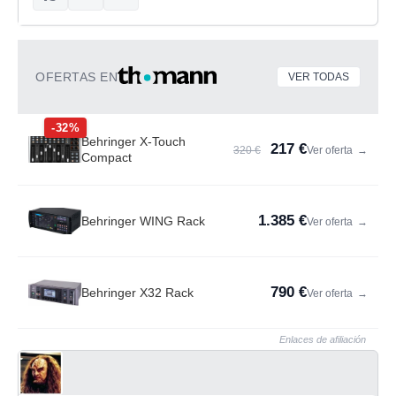
OFERTAS EN
VER TODAS
-32%
Behringer X-Touch
217 €
320 €
Ver oferta
→
Compact
1.385 €
Behringer WING Rack
Ver oferta
→
790 €
Behringer X32 Rack
Ver oferta
→
Enlaces de afiliación