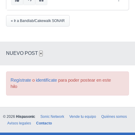
« Ir a Bandlab/Cakewalk SONAR
NUEVO POST
×
Regístrate
o
identifícate
para poder postear en este
hilo
© 2026
Hispasonic
Sonic Network
Vende tu equipo
Quiénes somos
Avisos legales
Contacto