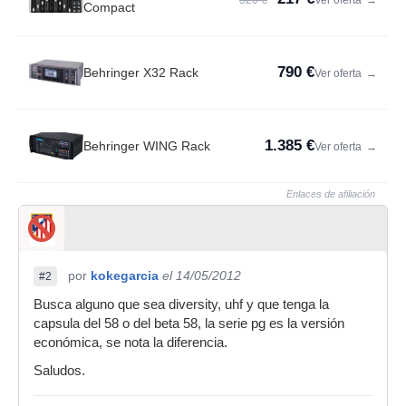
320 €
Ver oferta
→
Compact
790 €
Behringer X32 Rack
Ver oferta
→
1.385 €
Behringer WING Rack
Ver oferta
→
Enlaces de afiliación
por
kokegarcia
el 14/05/2012
#2
Busca alguno que sea diversity, uhf y que tenga la
capsula del 58 o del beta 58, la serie pg es la versión
económica, se nota la diferencia.
Saludos.