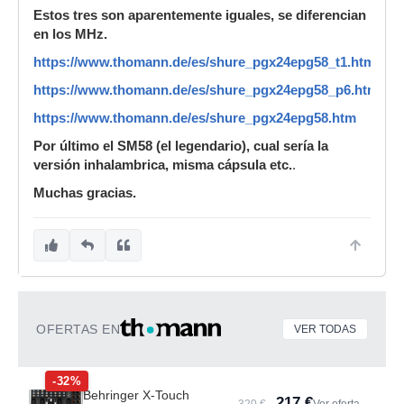
Estos tres son aparentemente iguales, se diferencian
en los MHz.
https://www.thomann.de/es/shure_pgx24epg58_t1.htm
https://www.thomann.de/es/shure_pgx24epg58_p6.htm
https://www.thomann.de/es/shure_pgx24epg58.htm
Por último el SM58 (el legendario), cual sería la
versión inhalambrica, misma cápsula etc.
.
Muchas gracias.
OFERTAS EN
VER TODAS
-32%
Behringer X-Touch
217 €