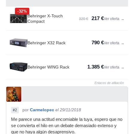
-32%
Behringer X-Touch
217 €
320 €
Ver oferta
→
Compact
790 €
Behringer X32 Rack
Ver oferta
→
1.385 €
Behringer WING Rack
Ver oferta
→
Enlaces de afiliación
por
Carmelopec
el 29/11/2018
#2
Me parece una actitud encomiable la tuya, espero que no
se convierta el hilo en un debate demasiado extenso y
que no haya algún desaprensivo.