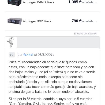
1.385 €
Behringer WING Rack
Ver oferta
→
790 €
Behringer X32 Rack
Ver oferta
→
Enlaces de afiliación
por
fankel
el 03/11/2014
#2
Pues mi recomendación sería que te quedes como
estás, con un bajo decente que sirve para todo y no con
dos bajos malos y uno (el acústico) que no te va a servir
para prácticamente nada, excepto para tocar sin
enchufarlo (tú solo y en silencio porque no da volumen
aceptable para tocar con más gente). Un bajo acústico, y
encima de gama baja, no lo recomiendo en absoluto.
Si es por la 5ª cuerda, cambia el tuyo por un 5 cuerdas
(Cort, Yamaha, G&L, Ibanez, Squire, etc) y ya está.