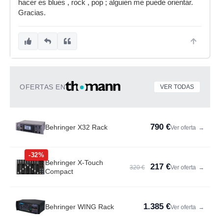
hacer es blues , rock , pop ; alguien me puede orientar.
Gracias.
OFERTAS EN
VER TODAS
790 €
Behringer X32 Rack
Ver oferta
→
-32%
Behringer X-Touch
217 €
320 €
Ver oferta
→
Compact
1.385 €
Behringer WING Rack
Ver oferta
→