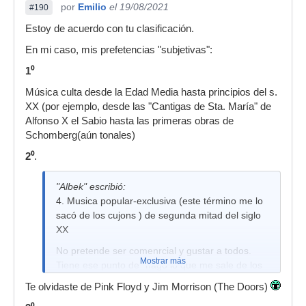
por
Emilio
el 19/08/2021
#190
Estoy de acuerdo con tu clasificación.
En mi caso, mis prefetencias "subjetivas":
1⁰
Música culta desde la Edad Media hasta principios del s.
XX (por ejemplo, desde las "Cantigas de Sta. María" de
Alfonso X el Sabio hasta las primeras obras de
Schomberg(aún tonales)
2⁰
.
"Albek" escribió:
4. Musica popular-exclusiva (este término me lo
sacó de los cujons ) de segunda mitad del siglo
XX
No pretende ser comenrcial y gustar a todos.
Mostrar más
Tiene ese punto de "hago lo que me sale de los
huevs " Siempre en deuda con la
Te olvidaste de Pink Floyd y Jim Morrison (The Doors)
experimentación y la psicodelia.