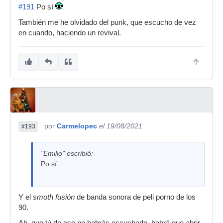
#191
Po sí
También me he olvidado del punk, que escucho de vez
en cuando, haciendo un revival.
por
Carmelopec
el 19/08/2021
#193
"Emilio" escribió:
Po sí
Y el
smoth fusión
de banda sonora de peli porno de los
90.
Ah, que tú de eso no habrás escuchado, habrá que abrir