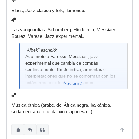
3⁰
Aquí meto a David Bowie, King Crimson, Jimmy
Blues, Jazz clásico y folk, flamenco.
Hendrich, Genesis, Velvet Underground, Prince,
Janis Joplin, Emerson Lake and Palmer, Joni
4
⁰
Mitchel, Frank Zappa,Led Zeppelin, Talking
Las vanguardias. Schomberg, Hindemith, Messiaen,
heads, Bjork, PJ Harvey, etc
Boulez, Varese..Jazz experimental...
"Albek" escribió:
Aquí meto a Varesse, Messiaen, jazz
experimental que cambia de compás
continuamente. En definitiva, armonías e
interpretaciones que no se conforman con los
estándares occidentales europeos ...
Mostrar más
5⁰
Música étnica (árabe, del África negra, balkánica,
sudamericana, oriental xino-japonesa...)