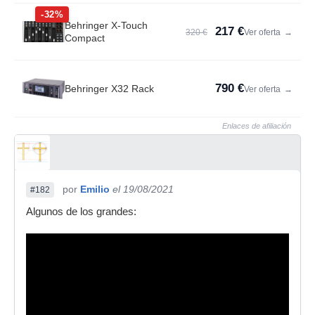
-32%
Behringer X-Touch
217 €
320 €
Ver oferta
→
Compact
790 €
Behringer X32 Rack
Ver oferta
→
Enlaces de afiliación
por
Emilio
el 19/08/2021
#182
Algunos de los grandes: