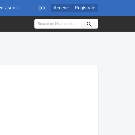

rcasonic
Accede
Regístrate