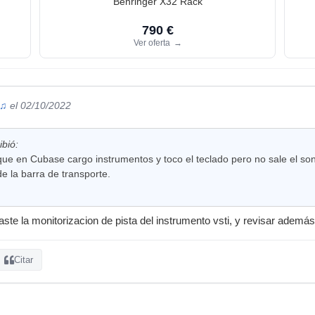
Behringer X32 Rack
790 €
Ver oferta
→
 ♫
el 02/10/2022
ibió:
ue en Cubase cargo instrumentos y toco el teclado pero no sale el son
de la barra de transporte.
aste la monitorizacion de pista del instrumento vsti, y revisar además
Citar