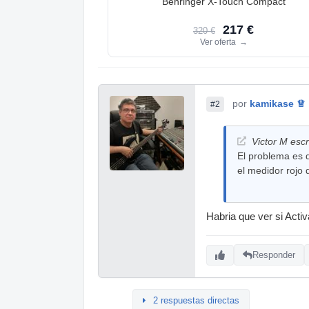
Behringer X-Touch Compact
217 €
320 €
Ver oferta
→
por
kamikase ♕
#2
Victor M escr
El problema es q
el medidor rojo 
Habria que ver si Activ
Responder
2 respuestas directas