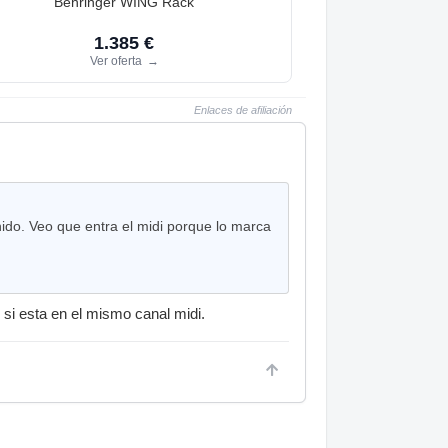
Behringer WING Rack
1.385 €
Ver oferta
→
Enlaces de afiliación
ido. Veo que entra el midi porque lo marca
 si esta en el mismo canal midi.