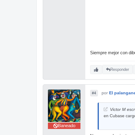
Siempre mejor con dibu
Responder
por
El palangan
#4
Victor M escr
en Cubase cargo 
Baneado