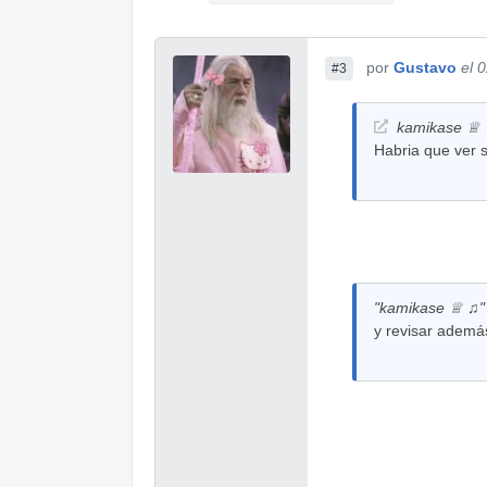
por
Gustavo
el 
#3
kamikase ♕ ♫
Habria que ver s
"kamikase ♕ ♫" 
y revisar además