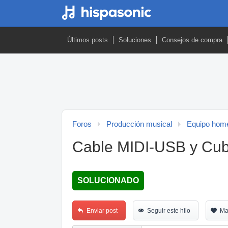
Últimos posts
Soluciones
Consejos de compra
Foros
Producción musical
Equipo home
Cable MIDI-USB y Cub
SOLUCIONADO
Enviar post
Seguir este hilo
Ma