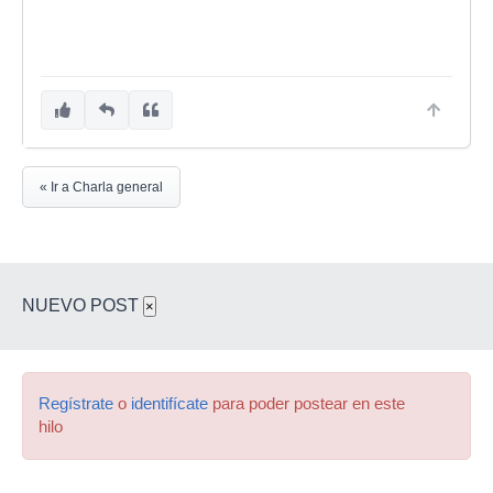
« Ir a Charla general
NUEVO POST
×
Regístrate
o
identifícate
para poder postear en este
hilo