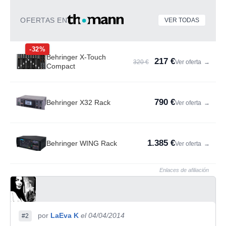
OFERTAS EN
VER TODAS
-32%
Behringer X-Touch
217 €
320 €
Ver oferta
→
Compact
790 €
Behringer X32 Rack
Ver oferta
→
1.385 €
Behringer WING Rack
Ver oferta
→
Enlaces de afiliación
por
LaEva K
el 04/04/2014
#2