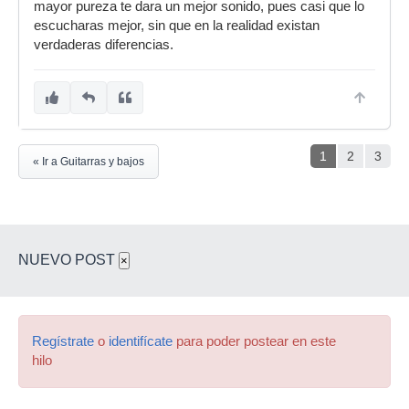
mayor pureza te dara un mejor sonido, pues casi que lo
cable (depende del sonido que queramos
escucharas mejor, sin que en la realidad existan
obtener, se mide en picofaradios. A mayor
verdaderas diferencias.
capacidad menor son los agudos), la calidad de
la goma, el blindaje y la flexibilidad (no es
decisivo en cuanto a la calidad del sonido, pero
sí en comodidad). Otro tema a tener en cuenta
al seleccionar el cable es la longitud. Si
necesitamos 1 metro de cable no comprar de 5
1
2
3
« Ir a Guitarras y bajos
metros, así nos ahorramos una leve perdida de
la señal.
NUEVO POST
×
Regístrate
o
identifícate
para poder postear en este
hilo