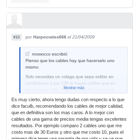
por
Harpocrates666
el 21/04/2009
#10
mowocco escribió:
Pienso que los cables hay que hacerselo uno
mismo.
Solo necesitas un colaga que sepa soldar en
condiciones y por 12€ te haces cables que en
Mostrar más
tienda valen 30€. Y solo tardas 10 minutos!!!!
Es muy cierto, ahora tengo dudas con respecto a lo que
dice faculb, recomendando los cables de mejor calidad,
que en definitiva son los mas caros. A lo mejor con
cables de una gama de precios media tengas excelentes
resultados. Por ejemplo comparo 2 cables uno que me
costo mas de 30 Euros y otro que me costo 10, pues el
primero dice tener una garantia de por vida y se ve que