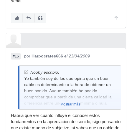
señal.
por
Harpocrates666
el 23/04/2009
#15
Nooby escribió:
Yo también soy de los que opina que un buen
cable es determinante a la hora de obtener un
buen sonido. Auque también he podido
comprobar que a partir de una cierta calidad la
diferencia entre uno y otro es mínima o nula
Mostrar más
(según lo sibarita que seas de oído).
Habria que ver cuanto influye el conocer estos
Creo que lo importante a la hora de escoger un
fundamentos en la apreciacion del sonido, sigo pensando
buen cable es fijarse en: La calidad de los
que existe mucho de subjetivo, si sabes que un cable de
conectores, la pureza del cable, la capacidad del