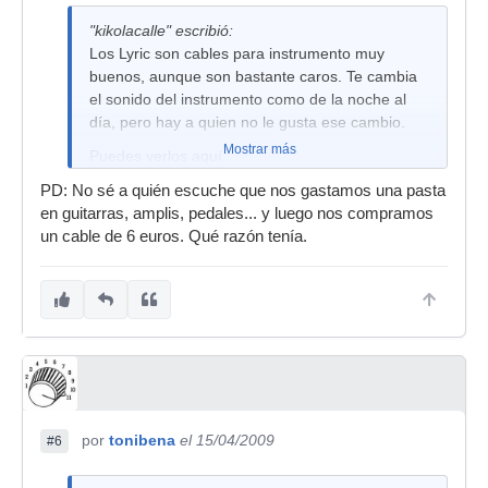
"kikolacalle" escribió:
Los Lyric son cables para instrumento muy
buenos, aunque son bastante caros. Te cambia
el sonido del instrumento como de la noche al
día, pero hay a quien no le gusta ese cambio.
Mostrar más
Puedes verlos aquí:
http://www.evidenceaudio.com//product.html
PD: No sé a quién escuche que nos gastamos una pasta
en guitarras, amplis, pedales... y luego nos compramos
un cable de 6 euros. Qué razón tenía.
por
tonibena
el 15/04/2009
#6