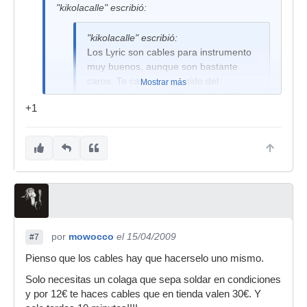
"kikolacalle" escribió:
"kikolacalle" escribió:
Los Lyric son cables para instrumento
muy buenos, aunque son bastante
caros. Te cambia el sonido del
Mostrar más
instrumento como de la noche al día,
+1
pero hay a quien no le gusta ese
cambio.
Puedes verlos aquí:
http://www.evidenceaudio.com//product.html
PD: No sé a quién escuche que nos gastamos
una pasta en guitarras, amplis, pedales... y luego
por
mowocco
el 15/04/2009
#7
nos compramos un cable de 6 euros. Qué razón
tenía.
Pienso que los cables hay que hacerselo uno mismo.
Solo necesitas un colaga que sepa soldar en condiciones
y por 12€ te haces cables que en tienda valen 30€. Y