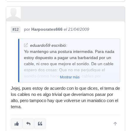
por
Harpocrates666
el 21/04/2009
#12
eduardo59 escribió:
Yo mantengo una postura intermedia. Para nada
estoy dispuesto a pagar una barbaridad por un
cable, ni creo que mejore el sonido. De un cable
espero dos cosas: Que no me perjudique el
sonido (como hacen los malos cables por
Mostrar más
pérdida de señal) y que tengan la mayor
Jejej, pues estoy de acuerdo con lo que dices, el tema de
durabilidad posible. Un cable de 6 metros de
los cables no es algo trivial que deveriamos pasar por
aprox. veintitantos euros, con buenos conectores
alto, pero tampoco hay que volverse un maniatico con el
neutrik, sea facturado por uno mismo o
tema.
comprado, es lo considero más que suficiente.
Más me parece caer en ese engañabobos del
que hablas y menos, para los que no somos
expertos en electrónica, es el riesgo de tener un