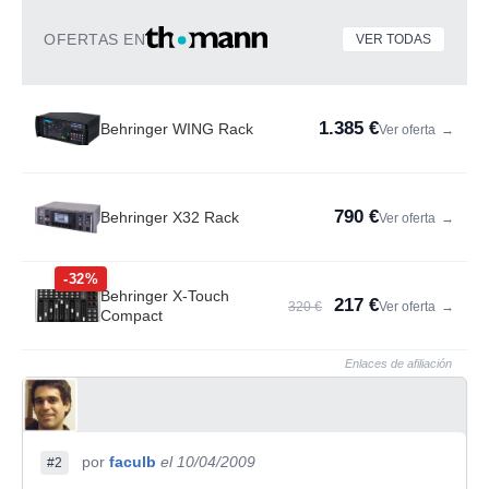
OFERTAS EN
VER TODAS
1.385 €
Behringer WING Rack
Ver oferta
→
790 €
Behringer X32 Rack
Ver oferta
→
-32%
Behringer X-Touch
217 €
320 €
Ver oferta
→
Compact
Enlaces de afiliación
por
faculb
el 10/04/2009
#2