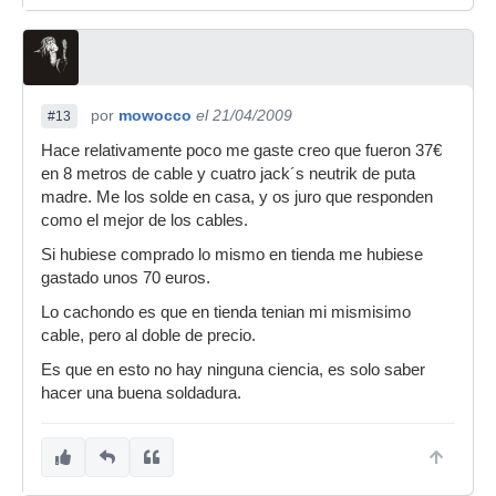
mal cable, que eso sí se nota.
Respecto de los cables de altavoz, yo creo que
todos los fabricantes de cierta calidad ofrecen
cobre de sección gruesa (3,5 mm.) y libre de
oxígeno. Para este menester se suele usar un
por
mowocco
el 21/04/2009
#13
cablde 1 o 1,5 metros. No es en absoluto
Hace relativamente poco me gaste creo que fueron 37€
prohibitivo pagar por un buen cable de altavoz
en 8 metros de cable y cuatro jack´s neutrik de puta
10 o 12 euros, porque además ese sí que te
madre. Me los solde en casa, y os juro que responden
dura toda la vida. ¿Pagar más? no creo que
como el mejor de los cables.
haga falta. ¿Poner un cablezucho de esos que
se usa en los amlos equipos hifi, con 0,5 mm de
Si hubiese comprado lo mismo en tienda me hubiese
sección y cobre de baja calidad para ahorrar 10
gastado unos 70 euros.
euros en una vida? No creo que sea buena
Lo cachondo es que en tienda tenian mi mismisimo
opción.
cable, pero al doble de precio.
Es que en esto no hay ninguna ciencia, es solo saber
hacer una buena soldadura.