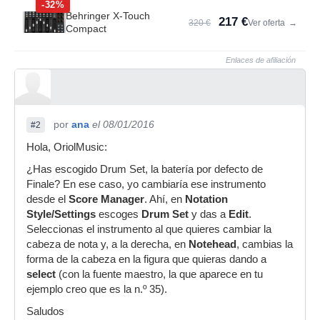
-32%
Behringer X-Touch
217 €
320 €
Ver oferta
→
Compact
Enlaces de afiliación
por
ana
el 08/01/2016
#2
Hola, OriolMusic:
¿Has escogido Drum Set, la batería por defecto de
Finale? En ese caso, yo cambiaría ese instrumento
desde el
Score Manager
. Ahí, en
Notation
Style/Settings
escoges
Drum Set
y das a
Edit
.
Seleccionas el instrumento al que quieres cambiar la
cabeza de nota y, a la derecha, en
Notehead
, cambias la
forma de la cabeza en la figura que quieras dando a
select
(con la fuente maestro, la que aparece en tu
ejemplo creo que es la n.º 35).
Saludos