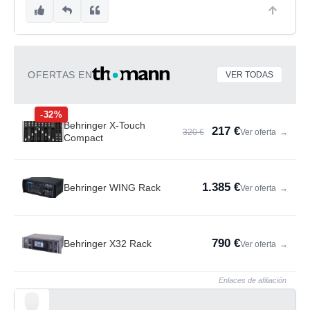
OFERTAS EN
VER TODAS
-32%
Behringer X-Touch
217 €
320 €
Ver oferta
→
Compact
1.385 €
Behringer WING Rack
Ver oferta
→
790 €
Behringer X32 Rack
Ver oferta
→
Enlaces de afiliación