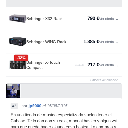
790 €
Behringer X32 Rack
Ver oferta
→
1.385 €
Behringer WING Rack
Ver oferta
→
-32%
Behringer X-Touch
217 €
320 €
Ver oferta
→
Compact
Enlaces de afiliación
por
jp9000
el 15/08/2015
#2
En una tienda de musica especializada suelen tener el
Cubase. Te lo dan con su caja, manual basico y algun vst
para que pueda hacer alguna cosa basica. Lo compras y