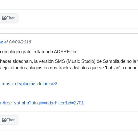
Citar
mx
el 04/09/2018
on un plugin gratuito llamado ADSRFilter.
hacer sidechain, la versión SMS (Music Studio) de Samplitude no la t
jecutar dos plugins en dos tracks distintos que se 'hablan' o conunic
gamusix.de/plugin/sidekickv3/
om/free_vst.php?plugin=adsrFilter&id=2701
Citar