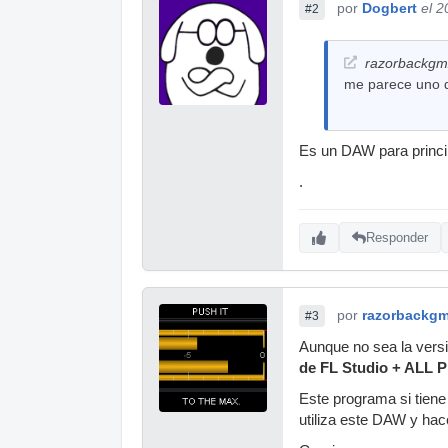
por
Dogbert
el 2
#2
razorbackgmx
me parece uno d
Es un DAW para princi
.
Responder
por
razorbackg
#3
Aunque no sea la vers
de FL Studio + ALL P
Este programa si tiene
utiliza este DAW y ha