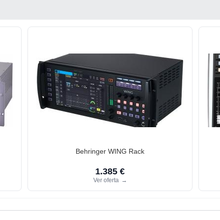
Behringer WING Rack
1.385 €
Ver oferta
→