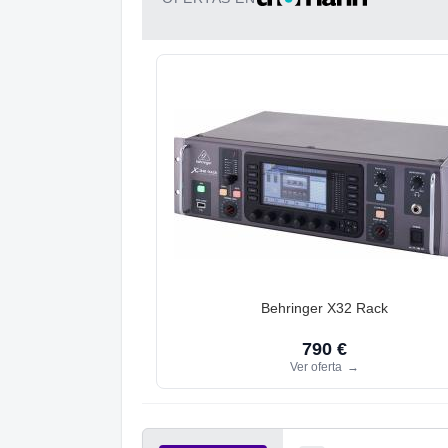
Behringer X32 Rack
790 €
Ver oferta
→