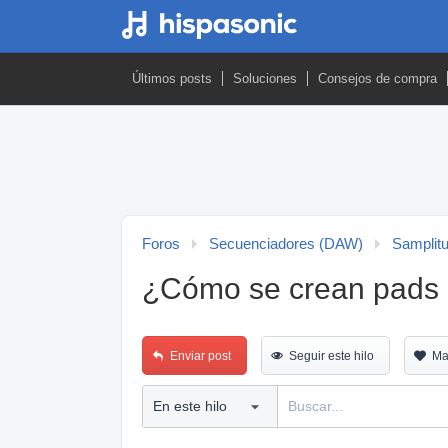
Últimos posts
Soluciones
Consejos de compra
Foros
Secuenciadores (DAW)
Samplit
¿Cómo se crean pads 
Enviar post
Seguir este hilo
Ma