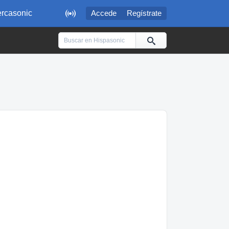

rcasonic
Accede
Regístrate