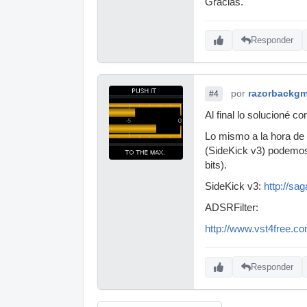
Gracias.
Responder
por
razorbackg
#4
Al final lo solucioné c
Lo mismo a la hora de 
(SideKick v3) podemos e
bits).
SideKick v3:
http://sa
ADSRFilter:
http://www.vst4free.c
Responder