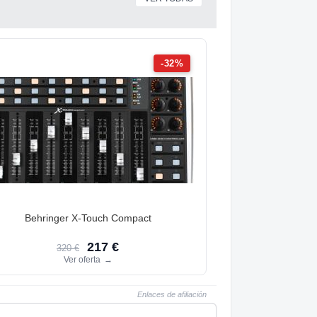
-32%
Behringer X-Touch Compact
217 €
320 €
Ver oferta
→
Enlaces de afiliación