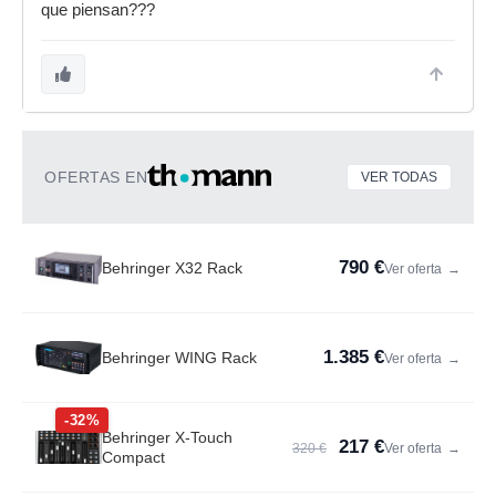
que piensan???
OFERTAS EN
VER TODAS
790 €
Behringer X32 Rack
Ver oferta
→
1.385 €
Behringer WING Rack
Ver oferta
→
-32%
Behringer X-Touch
217 €
320 €
Ver oferta
→
Compact