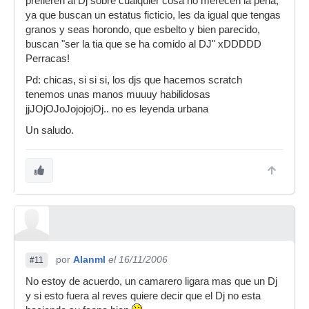
prefieren al Dj sobre cualquier cosa no merecen la pena,
ya que buscan un estatus ficticio, les da igual que tengas
granos y seas horondo, que esbelto y bien parecido,
buscan "ser la tia que se ha comido al DJ" xDDDDD
Perracas!
Pd: chicas, si si si, los djs que hacemos scratch
tenemos unas manos muuuy habilidosas
jjJOjOJoJojojojOj.. no es leyenda urbana
Un saludo.
por
Alanml
el 16/11/2006
#11
No estoy de acuerdo, un camarero ligara mas que un Dj
y si esto fuera al reves quiere decir que el Dj no esta