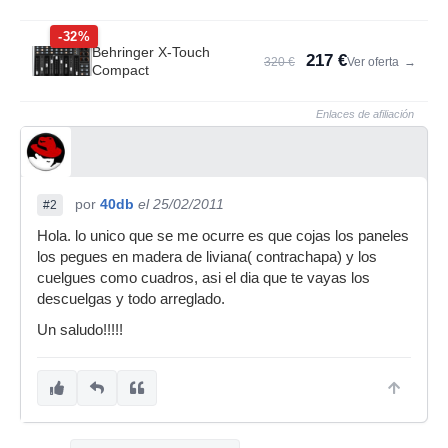
-32%
Behringer X-Touch
217 €
320 €
Ver oferta
→
Compact
Enlaces de afiliación
por
40db
el 25/02/2011
#2
Hola. lo unico que se me ocurre es que cojas los paneles
los pegues en madera de liviana( contrachapa) y los
cuelgues como cuadros, asi el dia que te vayas los
descuelgas y todo arreglado.
Un saludo!!!!!