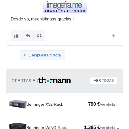
Desde ya, muchisimass gracias!!
1 respuesta directa
OFERTAS EN
VER TODAS
790 €
Behringer X32 Rack
Ver oferta
→
1.385 €
Behringer WING Rack
Ver oferta
→