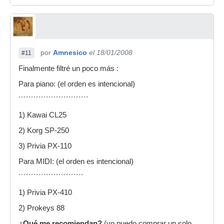
por
Amnesico
el 18/01/2008
#11
Finalmente filtré un poco más :
Para piano: (el orden es intencional)
´´´´´´´´´´´´´´´´´´´´´´´´´´´´
1) Kawai CL25
2) Korg SP-250
3) Privia PX-110
Para MIDI: (el orden es intencional)
´´´´´´´´´´´´´´´´´´´´´´´´´´
1) Privia PX-410
2) Prokeys 88
¿Qué me recomiendan?
(yo puedo comprar un solo