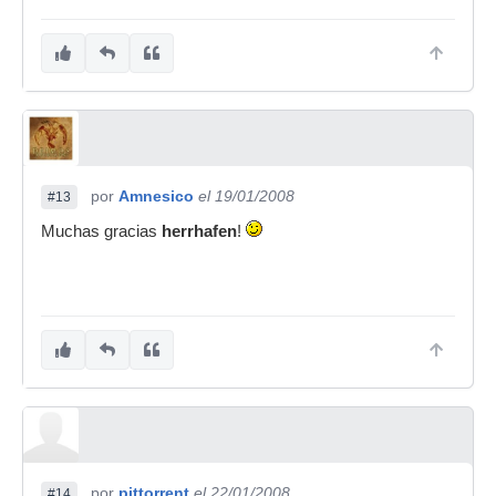
por
Amnesico
el 19/01/2008
#13
Muchas gracias
herrhafen
!
por
pittorrent
el 22/01/2008
#14