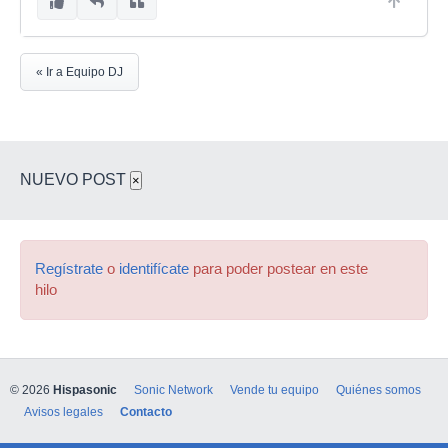
« Ir a Equipo DJ
NUEVO POST
×
Regístrate
o
identifícate
para poder postear en este
hilo
© 2026
Hispasonic
Sonic Network
Vende tu equipo
Quiénes somos
Avisos legales
Contacto