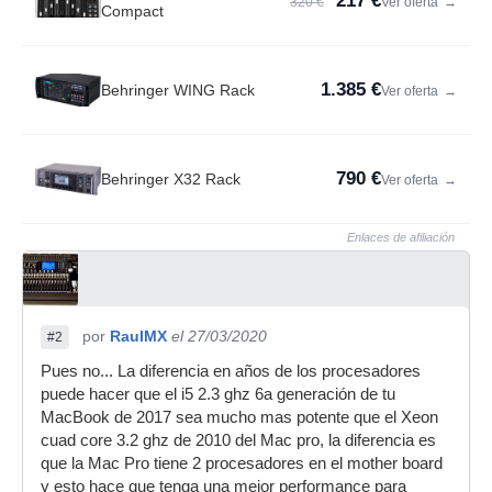
217 €
320 €
Ver oferta
→
Compact
1.385 €
Behringer WING Rack
Ver oferta
→
790 €
Behringer X32 Rack
Ver oferta
→
Enlaces de afiliación
por
RaulMX
el 27/03/2020
#2
Pues no... La diferencia en años de los procesadores
puede hacer que el i5 2.3 ghz 6a generación de tu
MacBook de 2017 sea mucho mas potente que el Xeon
cuad core 3.2 ghz de 2010 del Mac pro, la diferencia es
que la Mac Pro tiene 2 procesadores en el mother board
y esto hace que tenga una mejor performance para