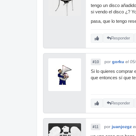
tengo un disco añadid
si vendo el disco ¿? Y
pasa, que lo tengo res
Responder
por
gorku
el 05
#10
Si lo quieres comprar e
que entonces sí que te
Responder
por
juanjozgz
e
#11