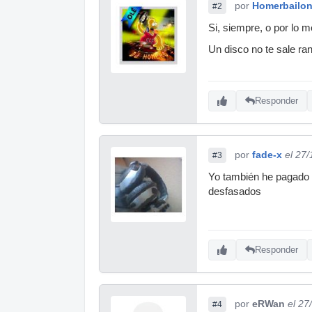
por
Homerbailo
#2
Si, siempre, o por lo 
Un disco no te sale ran
Responder
por
fade-x
el 27
#3
Yo también he pagado 
desfasados
Responder
por
eRWan
el 27
#4