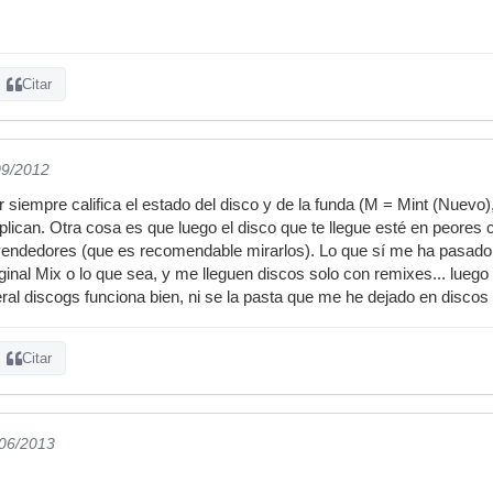
Citar
09/2012
 siempre califica el estado del disco y de la funda (M = Mint (Nuev
xplican. Otra cosa es que luego el disco que te llegue esté en peores
vendedores (que es recomendable mirarlos). Lo que sí me ha pasado 
ginal Mix o lo que sea, y me lleguen discos solo con remixes... luego
al discogs funciona bien, ni se la pasta que me he dejado en discos y
Citar
/06/2013