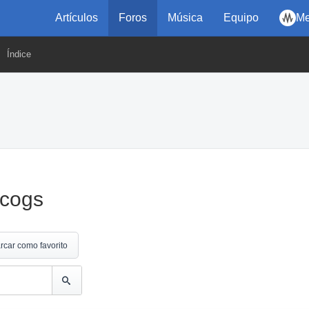
Artículos
Foros
Música
Equipo
Me
Índice
scogs
rcar como favorito