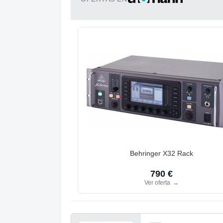
Behringer X32 Rack
790 €
Ver oferta
→