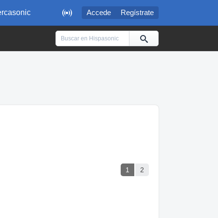

rcasonic
Accede
Regístrate
1
2