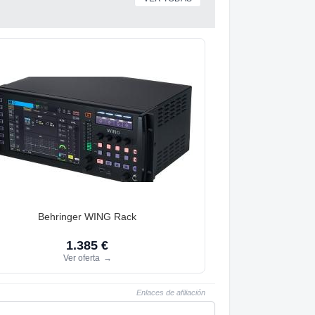
Behringer WING Rack
1.385 €
Ver oferta
→
Enlaces de afiliación