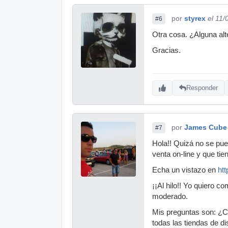
por
styrex
el 11/
#6
Otra cosa. ¿Alguna alt
Gracias.
Responder
por
James Cube
#7
Hola!! Quizá no se pue
venta on-line y que tie
Echa un vistazo en
ht
¡¡Al hilo!! Yo quiero 
moderado.
Mis preguntas son: ¿C
todas las tiendas de d