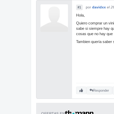
por
davidxx
el 2
#1
Hola,
Quiero comprar un vinil
sabe si siempre hay qu
cosas que no hay que p
Tambien quería saber s
Responder
OFERTAS EN