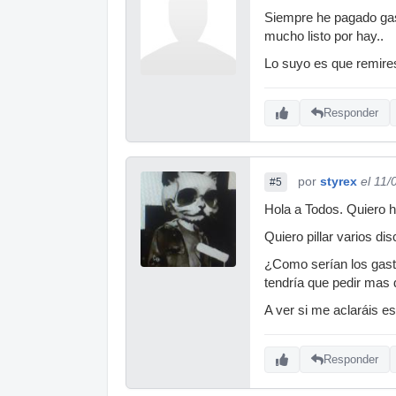
Siempre he pagado gas
mucho listo por hay..
Lo suyo es que remires
Responder
por
styrex
el 11/
#5
Hola a Todos. Quiero 
Quiero pillar varios d
¿Como serían los gasto
tendría que pedir mas
A ver si me aclaráis es
Responder