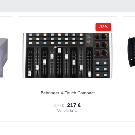
-32%
Behringer X-Touch Compact
217 €
320 €
Ver oferta
→